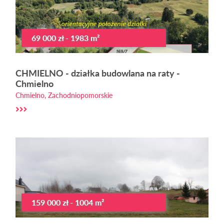
69 000 zł - 1983 m²
CHMIELNO - działka budowlana na raty -
Chmielno
Chmielno, Zachodniopomorskie
159 000 zł - 1004 m²