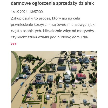
darmowe ogłoszenia sprzedaży działek
16 IX 2024, 13:57:00
Zakup działki to proces, który ma na celu
przyniesienie korzyści – zarówno finansowych jak i
często osobistych. Niezależnie więc od motywów -
czy klient szuka działki pod budowę domu dla
siebie lub na sprzedaż, czy może lokalizacji na
domek letniskowy, albo gruntu pod inwestycję,
odpowiednie ogłoszenia mogą pomóc znaleźć
idealną nieruchomość.