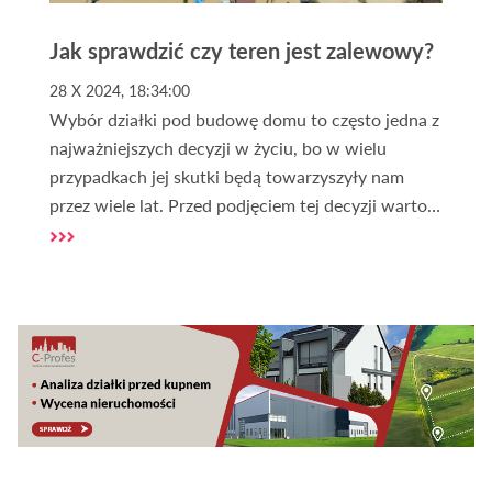
Jak sprawdzić czy teren jest zalewowy?
28 X 2024, 18:34:00
Wybór działki pod budowę domu to często jedna z
najważniejszych decyzji w życiu, bo w wielu
przypadkach jej skutki będą towarzyszyły nam
przez wiele lat. Przed podjęciem tej decyzji warto
jednak zweryfikować położenie działki, m.in. pod
kątem zagrożeń związanych z powodzią. W Polsce
grunty narażone na niebezpieczeństwo powodzi
nie są rzadkością, dlatego przy zakupie działki takie
zagrożenie trzeba mieć na uwadze.