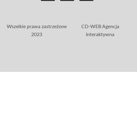
Wszelkie prawa zastrzeżone
CD-WEB Agencja
2023
Interaktywna