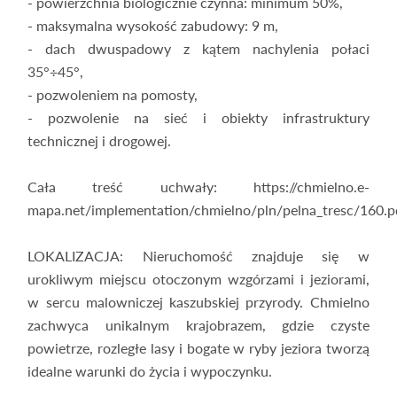
- powierzchnia biologicznie czynna: minimum 50%,
- maksymalna wysokość zabudowy: 9 m,
- dach dwuspadowy z kątem nachylenia połaci
35°÷45°,
- pozwoleniem na pomosty,
- pozwolenie na sieć i obiekty infrastruktury
technicznej i drogowej.
Cała treść uchwały: https://chmielno.e-
mapa.net/implementation/chmielno/pln/pelna_tresc/160.p
LOKALIZACJA: Nieruchomość znajduje się w
urokliwym miejscu otoczonym wzgórzami i jeziorami,
w sercu malowniczej kaszubskiej przyrody. Chmielno
zachwyca unikalnym krajobrazem, gdzie czyste
powietrze, rozległe lasy i bogate w ryby jeziora tworzą
idealne warunki do życia i wypoczynku.