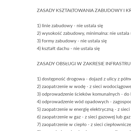
ZASADY KSZTAŁTOWANIA ZABUDOWY I K
1) linie zabudowy - nie ustala się
2) wysokość zabudowy, minimalna: nie ustala
3) formy zabudowy - nie ustala się
4) kształt dachu - nie ustala się
ZASADY OBSŁUGI W ZAKRESIE INFRASTR
1) dostępność drogowa - dojazd z ulicy z półn
2) zaopatrzenie w wodę - z sieci wodociągowe
3) odprowadzenie ścieków komunalnych - do ka
4) odprowadzenie wód opadowych - zagospodar
5) zaopatrzenie w energię elektryczną - z siec
6) zaopatrzenie w gaz - z sieci gazowej lub 
7) zaopatrzenie w ciepło - z sieci ciepłownicz