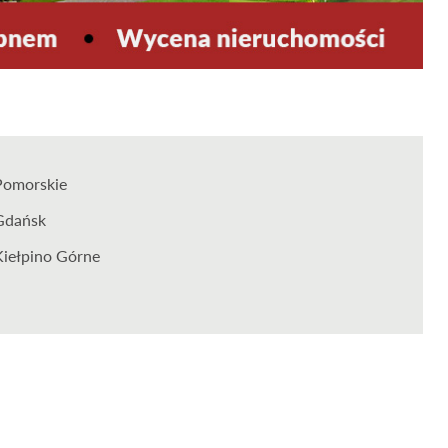
Pomorskie
Gdańsk
Kiełpino Górne