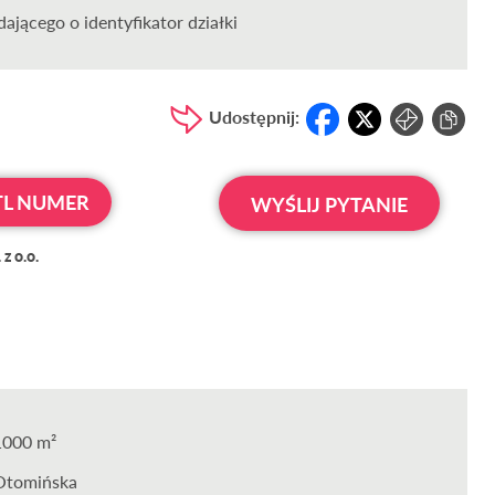
ającego o identyfikator działki
Udostępnij:
L NUMER
WYŚLIJ PYTANIE
z o.o.
1000 m²
Otomińska