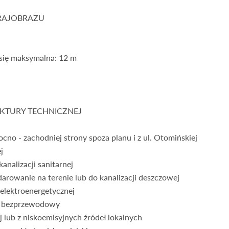
RAJOBRAZU
 się maksymalna: 12 m
UKTURY TECHNICZNEJ
ocno - zachodniej strony spoza planu i z ul. Otomińskiej
j
nalizacji sanitarnej
owanie na terenie lub do kanalizacji deszczowej
i elektroenergetycznej
gaz bezprzewodowy
ej lub z niskoemisyjnych źródeł lokalnych