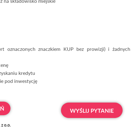
z na składowisko miejskie
ert oznaczonych znaczkiem KUP bez prowizji) i żadnych
cenę
zyskaniu kredytu
e pod inwestycję
OŃ
WYŚLIJ PYTANIE
z o.o.