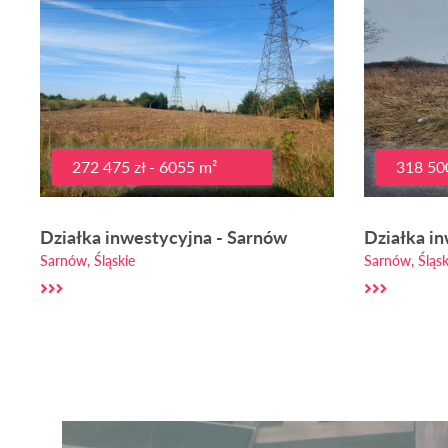
272 475 zł - 6055 m²
318 500
Działka inwestycyjna - Sarnów
Działka i
Sarnów, Śląskie
Sarnów, Śląsk