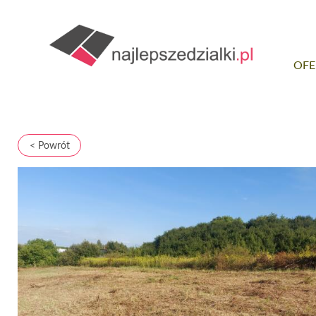
OFE
< Powrót