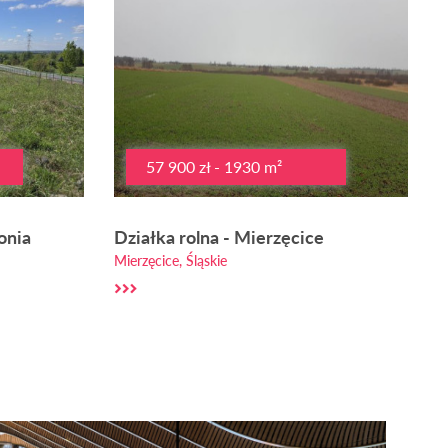
57 900 zł - 1930 m²
onia
Działka rolna - Mierzęcice
Mierzęcice, Śląskie