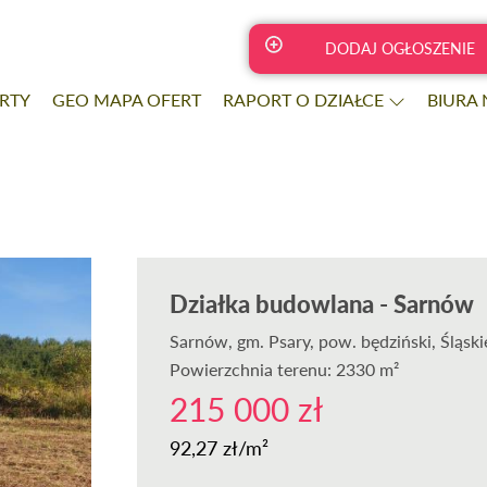
DODAJ OGŁOSZENIE
RTY
GEO MAPA OFERT
RAPORT O DZIAŁCE
BIURA
Działka budowlana - Sarnów
Sarnów
, gm. Psary, pow. będziński, Śląski
Powierzchnia terenu: 2330 m²
215 000 zł
92,27 zł/m²