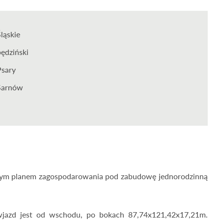
Śląskie
będziński
Psary
Sarnów
owym planem zagospodarowania pod zabudowę jednorodzinną
wjazd jest od wschodu, po bokach 87,74x121,42x17,21m.