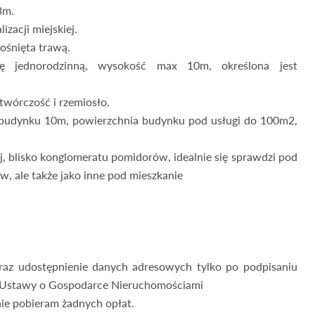
3m.
zacji miejskiej.
rośnięta trawą.
ę jednorodzinną, wysokość max 10m, określona jest
wórczość i rzemiosło.
budynku 10m, powierzchnia budynku pod usługi do 100m2,
ej, blisko konglomeratu pomidorów, idealnie się sprawdzi pod
 ale także jako inne pod mieszkanie
oraz udostępnienie danych adresowych tylko po podpisaniu
3 Ustawy o Gospodarce Nieruchomościami
nie pobieram żadnych opłat.