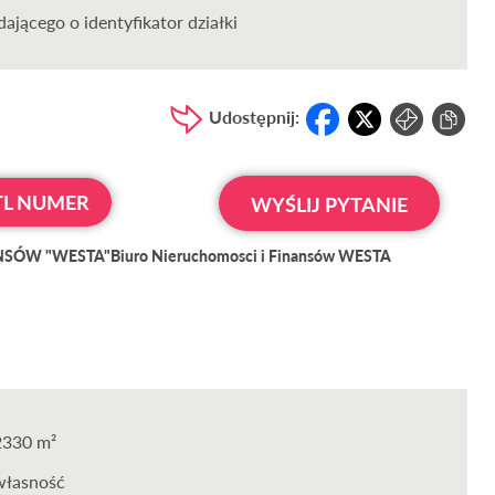
ającego o identyfikator działki
Udostępnij:
L NUMER
WYŚLIJ PYTANIE
ÓW "WESTA"Biuro Nieruchomosci i Finansów WESTA
2330 m²
własność