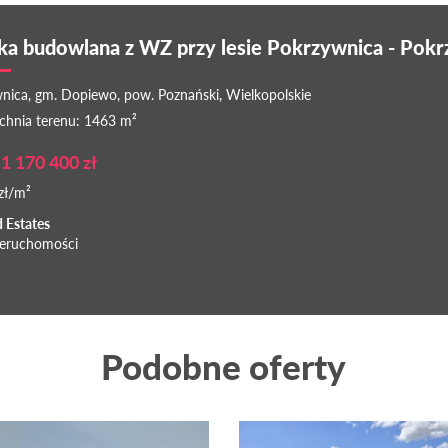
ka budowlana z WZ przy lesie Pokrzywnica - Pok
nica, gm. Dopiewo, pow. Poznański, Wielkopolskie
chnia terenu: 1463 m²
1 170 400 zł
zł/m²
d Estates
ieruchomości
Podobne oferty