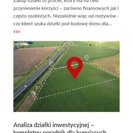
Zakup działki to proces, który ma na celu
przyniesienie korzyści – zarówno finansowych jak i
często osobistych. Niezależnie więc od motywów -
czy klient szuka działki pod budowę domu dla
siebie lub na sprzedaż, czy może lokalizacji na
domek letniskowy, albo gruntu pod inwestycję,
odpowiednie ogłoszenia mogą pomóc znaleźć
idealną nieruchomość.
Analiza działki inwestycyjnej –
kompletny poradnik dla kupujących