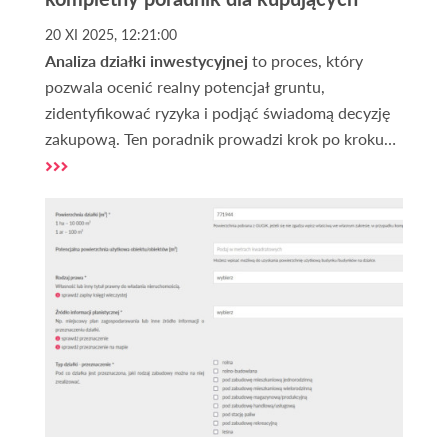
20 XI 2025, 12:21:00
Analiza działki inwestycyjnej
to proces, który
pozwala ocenić realny potencjał gruntu,
zidentyfikować ryzyka i podjąć świadomą decyzję
zakupową. Ten poradnik prowadzi krok po kroku
przez najważniejsze aspekty techniczne, prawne i
rynkowe. Znajdziesz tu też praktyczną checklistę
oraz informacje, gdzie i jak zdobywać dane