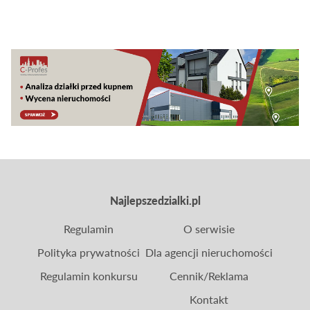
potrzebny do jej sprzedaży. Kupujący coraz
częściej zwracają uwagę na to, jak budynek został
wykonany, jakie ma instalacje oraz jakie generuje
koszty eksploatacji. W artykule analizujemy, jak
wzrost cen energii oddziałuje na rynek, oraz czy
domy o niższym zapotrzebowaniu na energię
rzeczywiście sprzedają się szybciej niż pozostałe.
Najlepszedzialki.pl
Regulamin
O serwisie
Polityka prywatności
Dla agencji nieruchomości
Regulamin konkursu
Cennik/Reklama
Kontakt