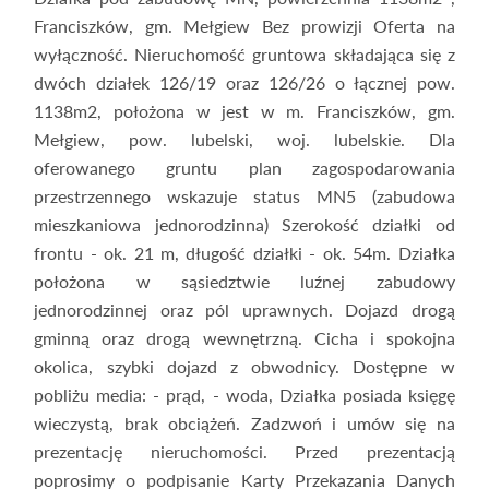
Franciszków, gm. Mełgiew Bez prowizji Oferta na
wyłączność. Nieruchomość gruntowa składająca się z
dwóch działek 126/19 oraz 126/26 o łącznej pow.
1138m2, położona w jest w m. Franciszków, gm.
Mełgiew, pow. lubelski, woj. lubelskie. Dla
oferowanego gruntu plan zagospodarowania
przestrzennego wskazuje status MN5 (zabudowa
mieszkaniowa jednorodzinna) Szerokość działki od
frontu - ok. 21 m, długość działki - ok. 54m. Działka
położona w sąsiedztwie luźnej zabudowy
jednorodzinnej oraz pól uprawnych. Dojazd drogą
gminną oraz drogą wewnętrzną. Cicha i spokojna
okolica, szybki dojazd z obwodnicy. Dostępne w
pobliżu media: - prąd, - woda, Działka posiada księgę
wieczystą, brak obciążeń. Zadzwoń i umów się na
prezentację nieruchomości. Przed prezentacją
poprosimy o podpisanie Karty Przekazania Danych