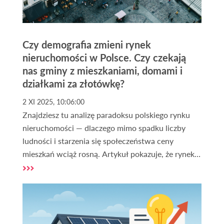
Czy demografia zmieni rynek
nieruchomości w Polsce. Czy czekają
nas gminy z mieszkaniami, domami i
działkami za złotówkę?
2 XI 2025, 10:06:00
Znajdziesz tu analizę paradoksu polskiego rynku
nieruchomości — dlaczego mimo spadku liczby
ludności i starzenia się społeczeństwa ceny
mieszkań wciąż rosną. Artykuł pokazuje, że rynek
nie zmierza ani do krachu, ani do niekończącej się
hossy, lecz do głębokiej polaryzacji. Dowiesz się,
jak demografia, lokalizacja i standard
nieruchomości będą decydować o przyszłej
wartości mieszkań i które regiony Polski zyskają, a