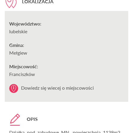
LOKALIZACJA
Województwo:
lubelskie
Gmina:
Mełgiew
Miejscowość:
Franciszków
Dowiedz się wiecej o miejscowości
OPIS
Działka pod zabudowę MN, powierzchnia 1138m2 ,