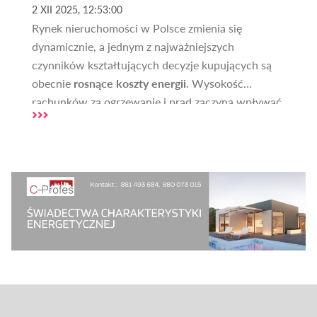
2 XII 2025, 12:53:00
Rynek nieruchomości w Polsce zmienia się
dynamicznie, a jednym z najważniejszych
czynników kształtujących decyzje kupujących są
obecnie
rosnące koszty energii
. Wysokość
rachunków za ogrzewanie i prąd zaczyna wpływać
zarówno na wartość nieruchomości, jak i na czas
potrzebny do jej sprzedaży. Kupujący coraz
częściej zwracają uwagę na to, jak budynek został
wykonany, jakie ma instalacje oraz jakie generuje
koszty eksploatacji. W artykule analizujemy, jak
wzrost cen energii oddziałuje na rynek, oraz czy
domy o niższym zapotrzebowaniu na energię
rzeczywiście sprzedają się szybciej niż pozostałe.