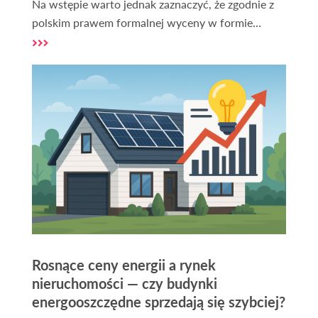
Na wstępie warto jednak zaznaczyć, że zgodnie z
polskim prawem formalnej wyceny w formie
operatu szacunkowego może dokonać wyłącznie
rzeczoznawca majątkowy. Dla własnych potrzeb
można jednak spróbować oszacować przybliżoną
wartość swojej działki przy pomocy dostępnych
powszechnie narzędzi i informacji.
Rosnące ceny energii a rynek
nieruchomości — czy budynki
energooszczędne sprzedają się szybciej?