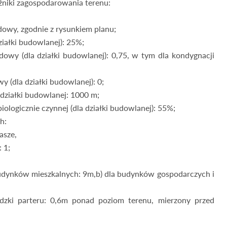
źniki zagospodarowania terenu:
udowy, zgodnie z rysunkiem planu;
iałki budowlanej): 25%;
owy (dla działki budowlanej): 0,75, w tym dla kondygnacji
 (dla działki budowlanej): 0;
działki budowlanej: 1000 m;
ologicznie czynnej (dla działki budowlanej): 55%;
h:
asze,
 1;
udynków mieszkalnych: 9m,b) dla budynków gospodarczych i
zki parteru: 0,6m ponad poziom terenu, mierzony przed