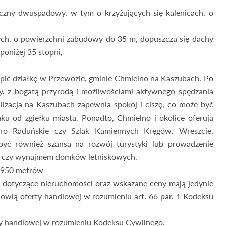
yczny dwuspadowy, w tym o krzyżujących się kalenicach, o
ch, o powierzchni zabudowy do 35 m, dopuszcza się dachy
oniżej 35 stopni,
upić działkę w Przewozie, gminie Chmielno na Kaszubach. Po
zy, z bogatą przyrodą i możliwościami aktywnego spędzania
lizacja na Kaszubach zapewnia spokój i ciszę, co może być
u od zgiełku miasta. Ponadto, Chmielno i okolice oferują
zioro Raduńskie czy Szlak Kamiennych Kręgów. Wreszcie,
yć również szansą na rozwój turystyki lub prowadzenie
ką czy wynajmem domków letniskowych.
o 950 metrów
 dotyczące nieruchomości oraz wskazane ceny mają jedynie
nowią oferty handlowej w rozumieniu art. 66 par. 1 Kodeksu
rty handlowej w rozumieniu Kodeksu Cywilnego.