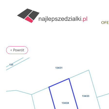
OFE
< Powrót