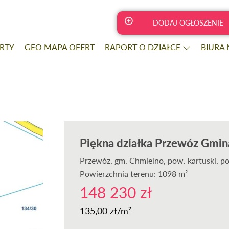
DODAJ OGŁOSZENIE
RTY
GEO MAPA OFERT
RAPORT O DZIAŁCE
BIURA
Piękna działka Przewóz Gmin
Przewóz
, gm. Chmielno, pow. kartuski, p
Powierzchnia terenu: 1098 m²
148 230 zł
135,00 zł/m²