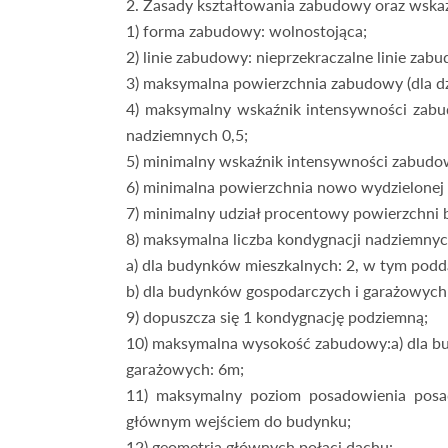
2. Zasady kształtowania zabudowy oraz wska
1) forma zabudowy: wolnostojąca;
2) linie zabudowy: nieprzekraczalne linie zab
3) maksymalna powierzchnia zabudowy (dla dz
4) maksymalny wskaźnik intensywności zabud
nadziemnych 0,5;
5) minimalny wskaźnik intensywności zabudowy
6) minimalna powierzchnia nowo wydzielonej 
7) minimalny udział procentowy powierzchni bi
8) maksymalna liczba kondygnacji nadziemnyc
a) dla budynków mieszkalnych: 2, w tym podd
b) dla budynków gospodarczych i garażowych:
9) dopuszcza się 1 kondygnację podziemną;
10) maksymalna wysokość zabudowy:a) dla b
garażowych: 6m;
11) maksymalny poziom posadowienia posad
głównym wejściem do budynku;
12) geometria głównych połaci dachu: