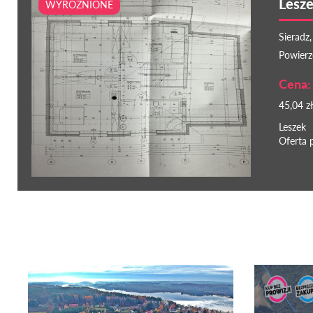
Lesze
WYRÓŻNIONE
Sieradz,
Powierz
Cena:
45,04 z
Leszek
Oferta 