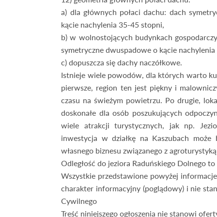
a) dla głównych połaci dachu: dach symetr
kącie nachylenia 35-45 stopni,
b) w wolnostojących budynkach gospodarczy
symetryczne dwuspadowe o kącie nachylenia p
c) dopuszcza się dachy naczółkowe.
Istnieje wiele powodów, dla których warto k
pierwsze, region ten jest piękny i malownic
czasu na świeżym powietrzu. Po drugie, loka
doskonałe dla osób poszukujących odpoczynk
wiele atrakcji turystycznych, jak np. Je
inwestycja w działkę na Kaszubach może b
własnego biznesu związanego z agroturysty
Odległość do jeziora Raduńskiego Dolnego t
Wszystkie przedstawione powyżej informacje
charakter informacyjny (poglądowy) i nie sta
Cywilnego
Treść niniejszego ogłoszenia nie stanowi ofe