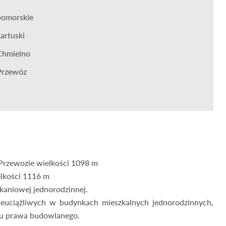
pomorskie
kartuski
Chmielno
Przewóz
Przewozie wielkości 1098 m
elkości 1116 m
kaniowej jednorodzinnej.
nieuciążliwych w budynkach mieszkalnych jednorodzinnych,
esu prawa budowlanego.