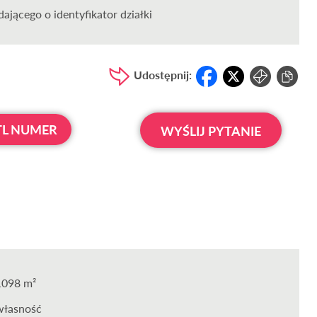
ającego o identyfikator działki
Udostępnij:
L NUMER
WYŚLIJ PYTANIE
1098 m²
własność