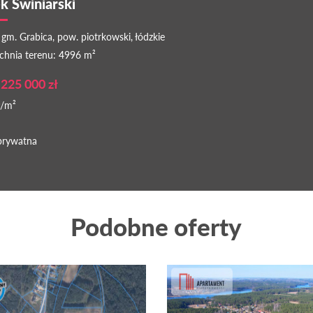
k Świniarski
 gm. Grabica, pow. piotrkowski, łódzkie
chnia terenu: 4996 m²
 225 000 zł
ł/m²
prywatna
Podobne oferty