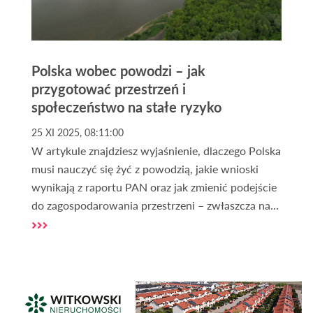
Polska wobec powodzi – jak
przygotować przestrzeń i
społeczeństwo na stałe ryzyko
25 XI 2025, 08:11:00
W artykule znajdziesz wyjaśnienie, dlaczego Polska
musi nauczyć się żyć z powodzią, jakie wnioski
wynikają z raportu PAN oraz jak zmienić podejście
do zagospodarowania przestrzeni – zwłaszcza na
terenach takich jak
działki nad rzekami
. Tekst
omawia przyczyny powodzi, ich skutki, rolę
państwa, samorządów i mieszkańców oraz
konieczność systemowego zarządzania ryzykiem.