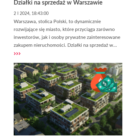
Działki na sprzedaż w Warszawie
2 I 2024, 18:43:00
Warszawa, stolica Polski, to dynamicznie
rozwijające się miasto, które przyciąga zarówno
inwestorów, jak i osoby prywatne zainteresowane
zakupem nieruchomości. Działki na sprzedaż w
Warszawie cieszą się ogromnym zainteresowaniem
z powodu wysokiego potencjału inwestycyjnego
oraz licznych korzyści, jakie oferuje to miasto.
Dlaczego warto rozważyć zakup działki w
Warszawie? To pytanie zadaje sobie wielu
nabywców, szukających idealnego miejsca na
budowę domu, inwestycję lub rozwój biznesu.