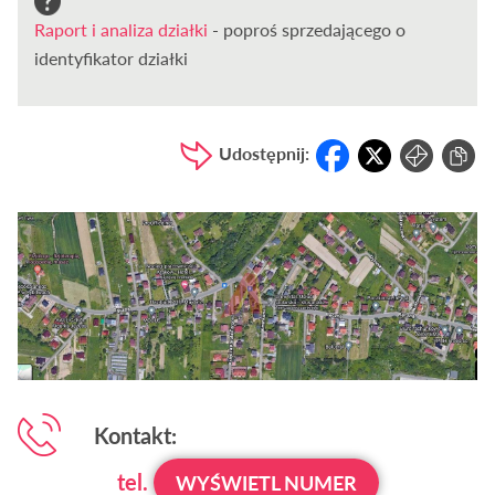
Raport i analiza działki
- poproś sprzedającego o
identyfikator działki
Udostępnij:
Kontakt:
tel.
WYŚWIETL NUMER