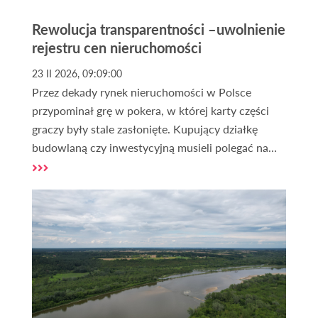
Rewolucja transparentności –uwolnienie
rejestru cen nieruchomości
23 II 2026, 09:09:00
Przez dekady rynek nieruchomości w Polsce
przypominał grę w pokera, w której karty części
graczy były stale zasłonięte. Kupujący działkę
budowlaną czy inwestycyjną musieli polegać na
cenach ofertowych, które – jak wiemy – często
odbiegały od rzeczywistych wartości
transakcyjnych często o 10, 20, a nawet 30%.
Uwolnienie rejestru cen nieruchomości to może
być jednak moment zwrotny. To przejście od
"rynku intuicji" do "rynku danych".