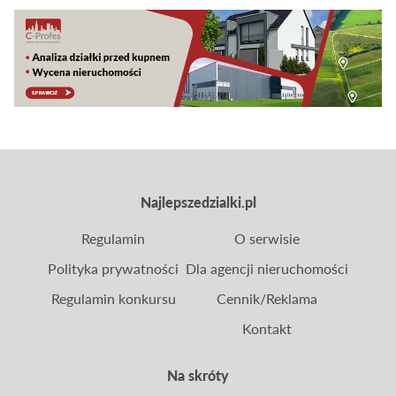
propozycje zmian sugerują, że stoimy przed
ewentualną ewolucją systemu tego typu danin.
Najlepszedzialki.pl
Regulamin
O serwisie
Polityka prywatności
Dla agencji nieruchomości
Regulamin konkursu
Cennik/Reklama
Kontakt
Na skróty