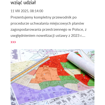
wziąć udział
11 VIII 2025, 08:14:00
Prezentujemy kompletny przewodnik po
procedurze uchwalania miejscowych planów
zagospodarowania przestrzennego w Polsce, z
uwględnieniem nowelizacji ustawy z 2023 r.
Dowiedz się po krótce, jakie są etapy, terminy i w
którym momencie możesz zgłosić swoje uwagi,
dodatkowo dajemy praktyczne porady dla
właścicieli działek i inwestorów.