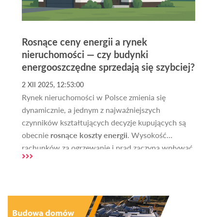
Rosnące ceny energii a rynek
nieruchomości — czy budynki
energooszczędne sprzedają się szybciej?
2 XII 2025, 12:53:00
Rynek nieruchomości w Polsce zmienia się
dynamicznie, a jednym z najważniejszych
czynników kształtujących decyzje kupujących są
obecnie
rosnące koszty energii
. Wysokość
rachunków za ogrzewanie i prąd zaczyna wpływać
zarówno na wartość nieruchomości, jak i na czas
potrzebny do jej sprzedaży. Kupujący coraz
częściej zwracają uwagę na to, jak budynek został
wykonany, jakie ma instalacje oraz jakie generuje
koszty eksploatacji. W artykule analizujemy, jak