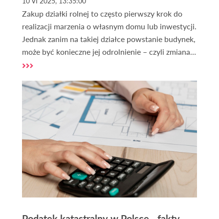
10 VI 2025, 13:35:00
Zakup działki rolnej to często pierwszy krok do
realizacji marzenia o własnym domu lub inwestycji.
Jednak zanim na takiej działce powstanie budynek,
może być konieczne jej odrolnienie – czyli zmiana
przeznaczenia gruntu z rolniczego na budowlany.
W tym artykule przeprowadzimy Cię krok po kroku
przez proces
odrolnienia
, wyjaśnimy, czym jest
trwałe wyłączenie z produkcji rolnej oraz co zrobić
w przypadku braku miejscowego planu
zagospodarowania.
Podatek katastralny w Polsce - fakty,