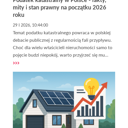
mity i stan prawny na początku 2026
roku
29 I 2026, 10:44:00
Temat podatku katastralnego powraca w polskiej
debacie publicznej z regularnością fali przypływu.
Choć dla wielu właścicieli nieruchomości samo to
pojęcie budzi niepokój, warto przyjrzeć się mu
chłodnym okiem eksperta. Na początku 2026 roku
sytuacja prawna w Polsce pozostaje klarowna,
choć otoczenie polityczne i napływające
propozycje zmian sugerują, że stoimy przed
ewentualną ewolucją systemu tego typu danin.