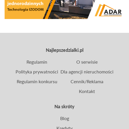
wzrost cen energii oddziałuje na rynek, oraz czy
domy o niższym zapotrzebowaniu na energię
rzeczywiście sprzedają się szybciej niż pozostałe.
Najlepszedzialki.pl
Regulamin
O serwisie
Polityka prywatności
Dla agencji nieruchomości
Regulamin konkursu
Cennik/Reklama
Kontakt
Na skróty
Blog
Kredyty