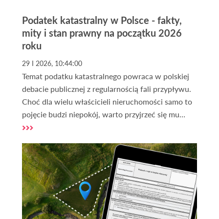
Podatek katastralny w Polsce - fakty,
mity i stan prawny na początku 2026
roku
29 I 2026, 10:44:00
Temat podatku katastralnego powraca w polskiej
debacie publicznej z regularnością fali przypływu.
Choć dla wielu właścicieli nieruchomości samo to
pojęcie budzi niepokój, warto przyjrzeć się mu
chłodnym okiem eksperta. Na początku 2026 roku
sytuacja prawna w Polsce pozostaje klarowna,
choć otoczenie polityczne i napływające
propozycje zmian sugerują, że stoimy przed
ewentualną ewolucją systemu tego typu danin.