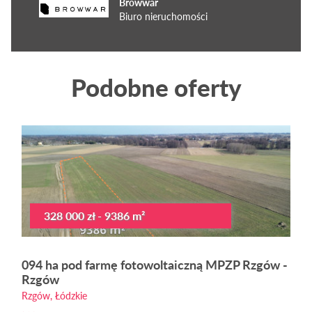
Browwar
Biuro nieruchomości
Podobne oferty
328 000 zł - 9386 m²
094 ha pod farmę fotowoltaiczną MPZP Rzgów -
Rzgów
Rzgów, Łódzkie