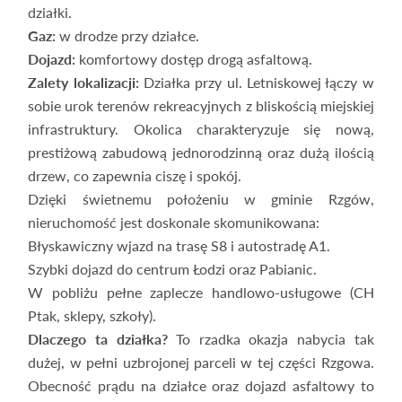
działki.
Gaz:
w drodze przy działce.
Dojazd:
komfortowy dostęp drogą asfaltową.
Zalety lokalizacji:
Działka przy ul. Letniskowej łączy w
sobie urok terenów rekreacyjnych z bliskością miejskiej
infrastruktury. Okolica charakteryzuje się nową,
prestiżową zabudową jednorodzinną oraz dużą ilością
drzew, co zapewnia ciszę i spokój.
Dzięki świetnemu położeniu w gminie Rzgów,
nieruchomość jest doskonale skomunikowana:
Błyskawiczny wjazd na trasę S8 i autostradę A1.
Szybki dojazd do centrum Łodzi oraz Pabianic.
W pobliżu pełne zaplecze handlowo-usługowe (CH
Ptak, sklepy, szkoły).
Dlaczego ta działka?
To rzadka okazja nabycia tak
dużej, w pełni uzbrojonej parceli w tej części Rzgowa.
Obecność prądu na działce oraz dojazd asfaltowy to