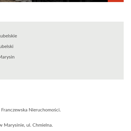
Lubelskie
ubelski
Marysin
m Franczewska Nieruchomości.
 Marysinie, ul. Chmielna.