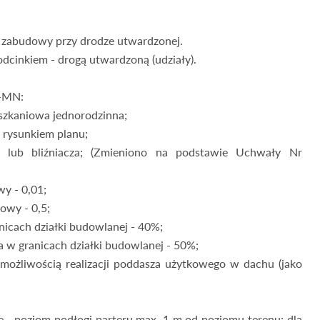
a zabudowy przy drodze utwardzonej.
dcinkiem - drogą utwardzoną (udziały).
1-MN:
szkaniowa jednorodzinna;
z rysunkiem planu;
a lub bliźniacza; (Zmieniono na podstawie Uchwały Nr
y - 0,01;
owy - 0,5;
icach działki budowlanej - 40%;
a w granicach działki budowlanej - 50%;
możliwością realizacji poddasza użytkowego w dachu (jako
e - poziom podłogi parteru max. 1 m od poziomu terenu; dla