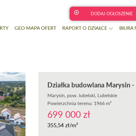
DODAJ OGŁOSZENIE
RTY
GEO MAPA OFERT
RAPORT O DZIAŁCE
BIURA
Działka budowlana Marysin -
Marysin
, pow. lubelski, Lubelskie
Powierzchnia terenu: 1966 m²
699 000 zł
355,54 zł/m²