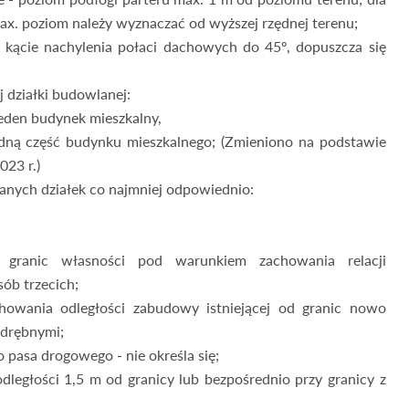
x. poziom należy wyznaczać od wyższej rzędnej terenu;
ącie nachylenia połaci dachowych do 45º, dopuszcza się
 działki budowlanej:
eden budynek mieszkalny,
edną część budynku mieszkalnego; (Zmieniono na podstawie
23 r.)
anych działek co najmniej odpowiednio:
 granic własności pod warunkiem zachowania relacji
ób trzecich;
chowania odległości zabudowy istniejącej od granic nowo
odrębnymi;
o pasa drogowego - nie określa się;
ległości 1,5 m od granicy lub bezpośrednio przy granicy z