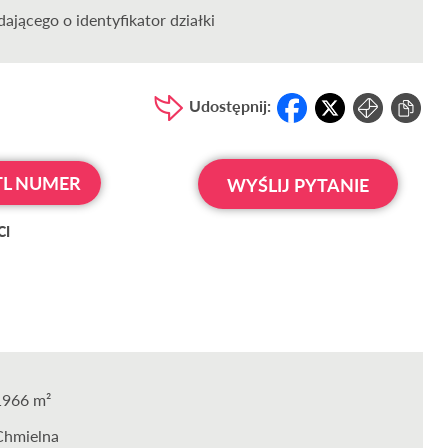
ającego o identyfikator działki
Udostępnij:
L NUMER
WYŚLIJ PYTANIE
CI
1966 m²
Chmielna