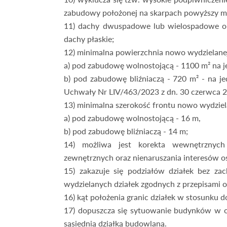
zabudowy położonej na skarpach powyższy ma
11) dachy dwuspadowe lub wielospadowe o k
dachy płaskie;
12) minimalna powierzchnia nowo wydzielanej
a) pod zabudowę wolnostojącą - 1100 m² na j
b) pod zabudowę bliźniaczą - 720 m² - na j
Uchwały Nr LIV/463/2023 z dn. 30 czerwca 20
13) minimalna szerokość frontu nowo wydziel
a) pod zabudowę wolnostojącą - 16 m,
b) pod zabudowę bliźniaczą - 14 m;
14) możliwa jest korekta wewnętrznych
zewnętrznych oraz nienaruszania interesów os
15) zakazuje się podziałów działek bez za
wydzielanych działek zgodnych z przepisami 
16) kąt położenia granic działek w stosunku d
17) dopuszcza się sytuowanie budynków w od
sąsiednią działką budowlaną.