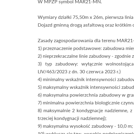
W MPZP symbol MAR21-MN.
Wymiary działki 75,50m x 26m, pierwsza lini
Dojazd gminną drogą asfaltową oraz krótkim o
Zasady zagospodarowania dla terenu MAR2
1) przeznaczenie podstawowe: zabudowa mie
2) nieprzekraczalne linie zabudowy - zgodnie 
3) typ zabudowy: wyłącznie wolnostojąc
LIV/463/2023 z dn. 30 czerwca 2023 r.)
4) minimalny wskaźnik intensywności zabudow
5) maksymalny wskaźnik intensywności zabud
6) maksymalna powierzchnia zabudowy w gran
7) minimalna powierzchnia biologicznie czynn
8) maksymalnie 2 kondygnacje nadziemne, z 
trzeciej kondygnacji nadziemnej);
9) maksymalna wysokość zabudowy - 10,0 m;
10) wyklucza się tzw. wysokie podpiwniczeni