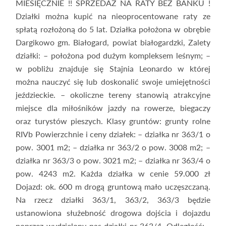
MIESIĘCZNIE !! SPRZEDAŻ NA RATY BEZ BANKU !
Działki można kupić na nieoprocentowane raty ze
spłatą rozłożoną do 5 lat. Działka położona w obrębie
Dargikowo gm. Białogard, powiat białogardzki, Zalety
działki: – położona pod dużym kompleksem leśnym; –
w pobliżu znajduje się Stajnia Leonardo w której
można nauczyć się lub doskonalić swoje umiejętności
jeździeckie. – okoliczne tereny stanowią atrakcyjne
miejsce dla miłośników jazdy na rowerze, biegaczy
oraz turystów pieszych. Klasy gruntów: grunty rolne
RIVb Powierzchnie i ceny działek: – działka nr 363/1 o
pow. 3001 m2; – działka nr 363/2 o pow. 3008 m2; –
działka nr 363/3 o pow. 3021 m2; – działka nr 363/4 o
pow. 4243 m2. Każda działka w cenie 59.000 zł
Dojazd: ok. 600 m drogą gruntową mało uczęszczaną.
Na rzecz działki 363/1, 363/2, 363/3 będzie
ustanowiona służebność drogowa dojścia i dojazdu
poprzez wydzielony pas działki nr 363/4. Odległość: -