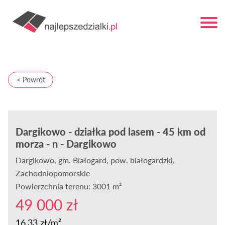
< Powrót
Dargikowo - działka pod lasem - 45 km od
morza - n - Dargikowo
Dargikowo
, gm. Białogard, pow. białogardzki,
Zachodniopomorskie
Powierzchnia terenu: 3001 m²
49 000 zł
16,33 zł/m²