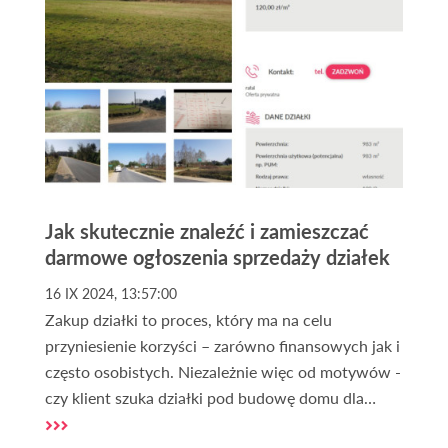
Warszawie? To pytanie zadaje sobie wielu
nabywców, szukających idealnego miejsca na
budowę domu, inwestycję lub rozwój biznesu.
Jak skutecznie znaleźć i zamieszczać
darmowe ogłoszenia sprzedaży działek
16 IX 2024, 13:57:00
Zakup działki to proces, który ma na celu
przyniesienie korzyści – zarówno finansowych jak i
często osobistych. Niezależnie więc od motywów -
czy klient szuka działki pod budowę domu dla
siebie lub na sprzedaż, czy może lokalizacji na