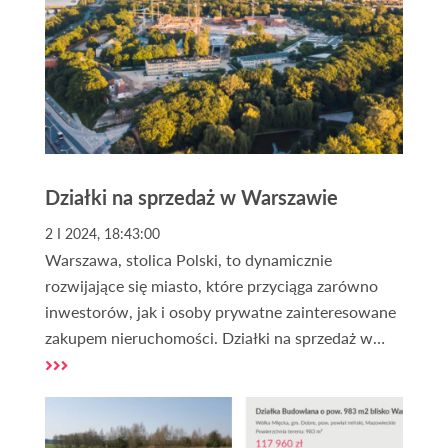
Działki na sprzedaż w Warszawie
2 I 2024, 18:43:00
Warszawa, stolica Polski, to dynamicznie
rozwijające się miasto, które przyciąga zarówno
inwestorów, jak i osoby prywatne zainteresowane
zakupem nieruchomości. Działki na sprzedaż w
Warszawie cieszą się ogromnym zainteresowaniem
z powodu wysokiego potencjału inwestycyjnego
oraz licznych korzyści, jakie oferuje to miasto.
Dlaczego warto rozważyć zakup działki w