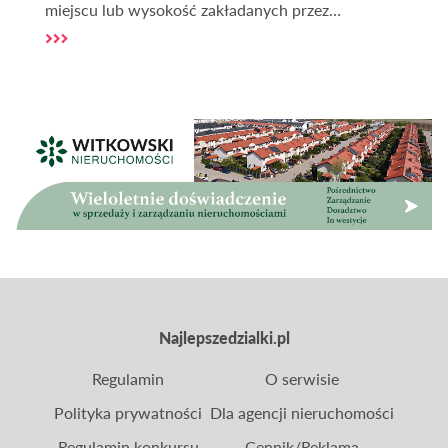
miejscu lub wysokość zakładanych przez
inwestorów kosztów. Bez właściwego uzbrojenia
terenu, realizacja planów może być utrudniona lub
nawet niemożliwa. Dlatego w tym artykule
postaramy się przybliżyć nieco kwestie takie jak to,
czym jest właściwie uzbrojenie działki, jakie są
najważniejsze elementy sieci uzbrojenia oraz jak i
gdzie je sprawdzić.
Najlepszedzialki.pl
Regulamin
O serwisie
Polityka prywatności
Dla agencji nieruchomości
Regulamin konkursu
Cennik/Reklama