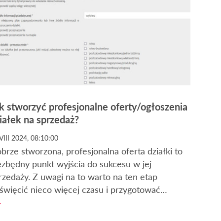
k stworzyć profesjonalne oferty/ogłoszenia
iałek na sprzedaż?
VIII 2024, 08:10:00
brze stworzona, profesjonalna oferta działki to
ezbędny punkt wyjścia do sukcesu w jej
rzedaży. Z uwagi na to warto na ten etap
święcić nieco więcej czasu i przygotować
łoszenie w sposób poprawny. Co zatem powinna
wierać atrakcyjna oferta sprzedaży działki lub