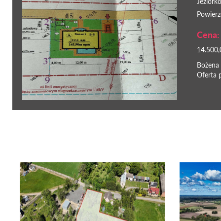
Jeziorko
Powierz
Cena:
14.500,
Bożena
Oferta 