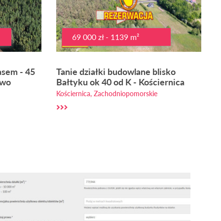
69 000 zł - 1139 m²
asem - 45
Tanie działki budowlane blisko
owo
Bałtyku ok 40 od K - Kościernica
Kościernica, Zachodniopomorskie