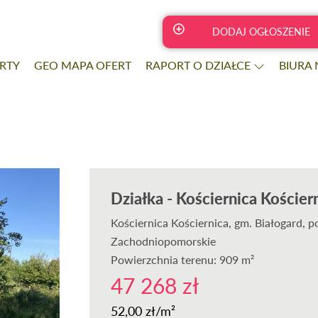
DODAJ OGŁOSZENIE
RTY
GEO MAPA OFERT
RAPORT O DZIAŁCE
BIURA
Działka - Kościernica Kościer
Kościernica Kościernica
, gm. Białogard, p
Zachodniopomorskie
Powierzchnia terenu: 909 m²
47 268 zł
52,00 zł/m²