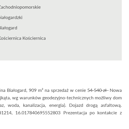
Zachodniopomorskie
białogardzki
Białogard
Kościernica Kościernica
iałogard, 909 m² na sprzedaż w cenie 5̶4̶ ̶5̶4̶0̶ ̶z̶ł̶ ̶ Nowa
trójkąta, wg warunków geodezyjno-technicznych możliwy dom
, woda, kanalizacja, energia). Dojazd drogą asfaltową.
1214, 16.017840695552803 Prezentacja po kontakcie z