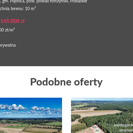
, gm. Piątnica, pow. powiat łomżyński, Podlaskie
chnia terenu: 10 m²
 145 000 zł
00 zł/m²
prywatna
Podobne oferty