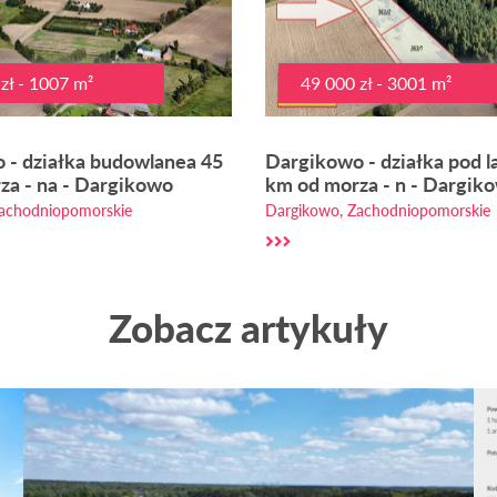
zł - 1007 m²
49 000 zł - 3001 m²
 - działka budowlanea 45
Dargikowo - działka pod l
za - na - Dargikowo
km od morza - n - Dargik
achodniopomorskie
Dargikowo, Zachodniopomorskie
Zobacz artykuły