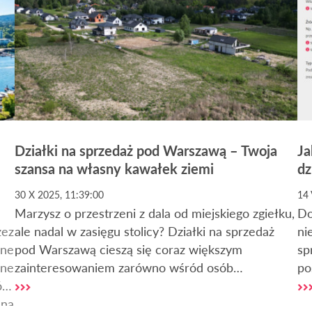
Działki na sprzedaż pod Warszawą – Twoja
Ja
szansa na własny kawałek ziemi
dz
30 X 2025, 11:39:00
14 
Marzysz o przestrzeni z dala od miejskiego zgiełku,
Do
zez
ale nadal w zasięgu stolicy? Działki na sprzedaż
ni
ane
pod Warszawą cieszą się coraz większym
sp
nne
zainteresowaniem zarówno wśród osób
po
órę
planujących budowę domu, jak i inwestorów
og
 na
poszukujących pewnego lokum dla kapitału. Dzięki
za