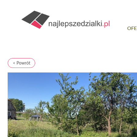
OFE
< Powrót