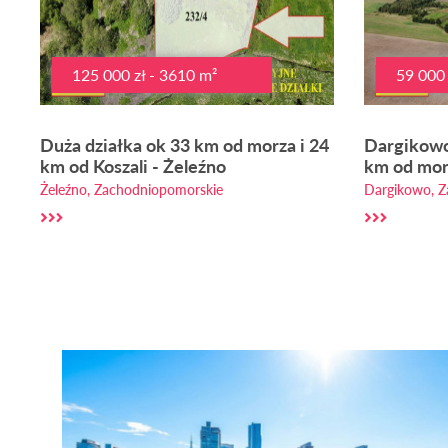
125 000 zł - 3610 m²
59 000 
Duża działka ok 33 km od morza i 24
Dargikowo
km od Koszali - Żeleźno
km od mor
Żeleźno, Zachodniopomorskie
Dargikowo, Z