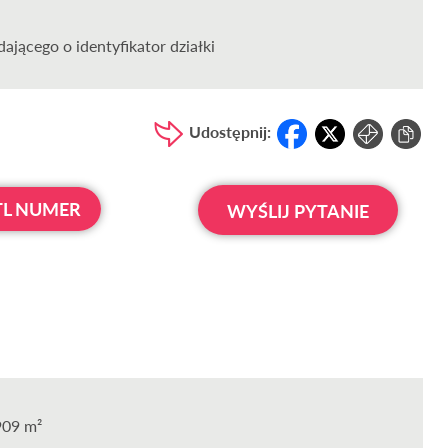
ającego o identyfikator działki
Udostępnij:
L NUMER
WYŚLIJ PYTANIE
909 m²