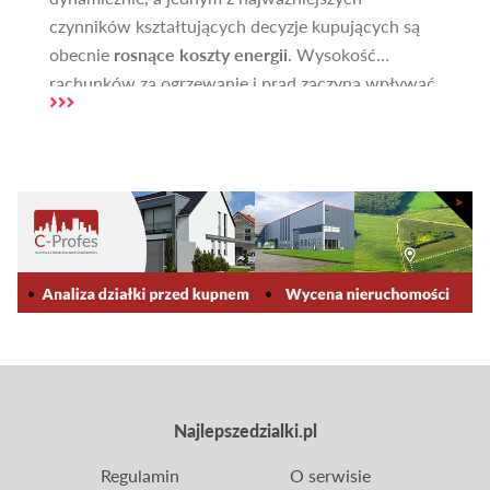
czynników kształtujących decyzje kupujących są
obecnie
rosnące koszty energii
. Wysokość
rachunków za ogrzewanie i prąd zaczyna wpływać
zarówno na wartość nieruchomości, jak i na czas
potrzebny do jej sprzedaży. Kupujący coraz
częściej zwracają uwagę na to, jak budynek został
wykonany, jakie ma instalacje oraz jakie generuje
koszty eksploatacji. W artykule analizujemy, jak
wzrost cen energii oddziałuje na rynek, oraz czy
domy o niższym zapotrzebowaniu na energię
rzeczywiście sprzedają się szybciej niż pozostałe.
Najlepszedzialki.pl
Regulamin
O serwisie