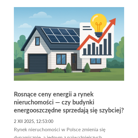
domek letniskowy, albo gruntu pod inwestycję,
odpowiednie ogłoszenia mogą pomóc znaleźć
idealną nieruchomość.
Rosnące ceny energii a rynek
nieruchomości — czy budynki
energooszczędne sprzedają się szybciej?
2 XII 2025, 12:53:00
Rynek nieruchomości w Polsce zmienia się
dynamicznie, a jednym z najważniejszych