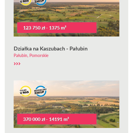
123 750 zł - 1375 m²
Działka na Kaszubach - Pałubin
Pałubin, Pomorskie
370 000 zł - 14191 m²