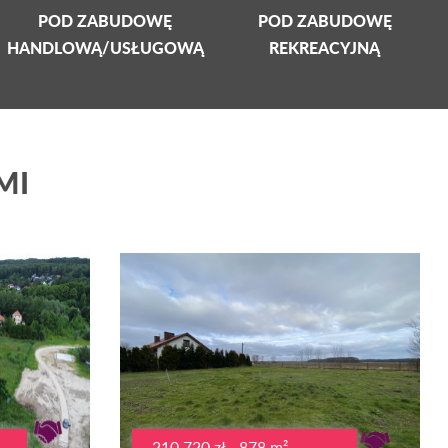
POD ZABUDOWĘ
POD ZABUDOWĘ
HANDLOWĄ/USŁUGOWĄ
REKREACYJNĄ
MI
210 720 zł - 878 m²