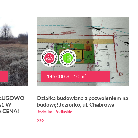
145 000 zł - 10 m²
SŁUGOWO
Działka budowlana z pozwoleniem na
A1 W
budowę! Jeziorko, ul. Chabrowa
 CENA!
Jeziorko, Podlaskie