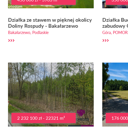
Działka ze stawem w pięknej okolicy
Działka B
Doliny Rospudy - Bakałarzewo
zabudowy G
Bakałarzewo, Podlaskie
Góra, POMOR
2 232 100 zł - 22321 m²
176 000 