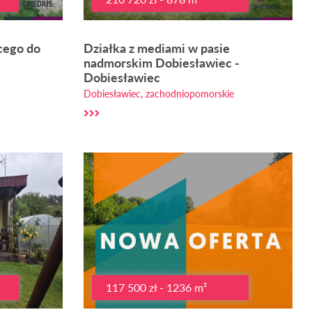
acego do
Działka z mediami w pasie
nadmorskim Dobiesławiec -
Dobiesławiec
Dobiesławiec, zachodniopomorskie
117 500 zł - 1236 m²