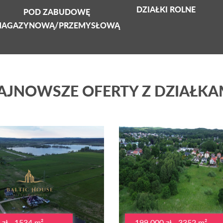
DZIAŁKI ROLNE
POD ZABUDOWĘ
AGAZYNOWĄ/PRZEMYSŁOWĄ
AJNOWSZE OFERTY Z DZIAŁKA
zł - 1534 m²
199 000 zł - 3352 m²