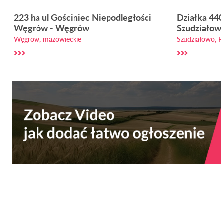
223 ha ul Gościniec Niepodległości
Działka 44
Węgrów - Węgrów
Szudziało
Węgrów, mazowieckie
Szudziałowo, P