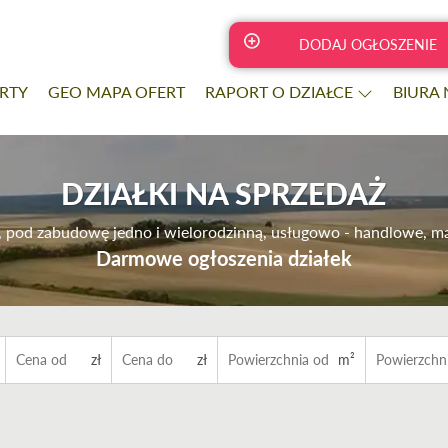
DODAJ OGŁOSZENIE
RTY
GEO MAPA OFERT
RAPORT O DZIAŁCE
BIURA
DZIAŁKI NA SPRZEDAŻ
ne, pod zabudowę jedno i wielorodzinną, usługowo - handlowe, 
Darmowe ogłoszenia działek
zł
zł
m²