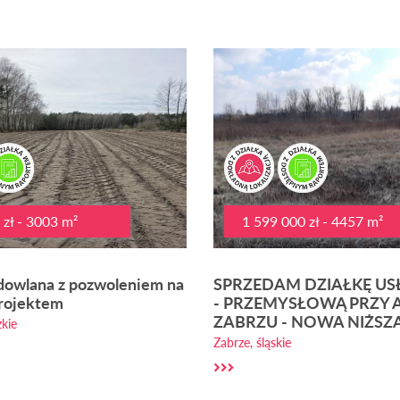
zł - 3003 m²
1 599 000 zł - 4457 m²
dowlana z pozwoleniem na
SPRZEDAM DZIAŁKĘ U
rojektem
- PRZEMYSŁOWĄ PRZY 
ZABRZU - NOWA NIŻSZA
kie
Zabrze, śląskie