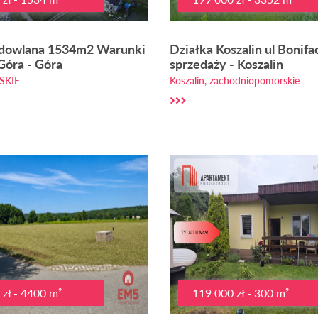
udowlana 1534m2 Warunki
Działka Koszalin ul Bonif
óra - Góra
sprzedaży - Koszalin
SKIE
Koszalin, zachodniopomorskie
zł - 4400 m²
119 000 zł - 300 m²