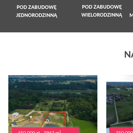
POD ZABUDOWĘ
POD ZABUDOWĘ
WIELORODZINNĄ
JEDNORODZINNĄ
M
N
450 000 zł - 3963 m²
350 000 