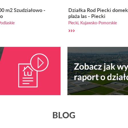
00 m2 Szudziałowo -
Działka Rod Piecki dome
wo
plaża las - Piecki
odlaskie
Piecki, Kujawsko-Pomorskie
BLOG