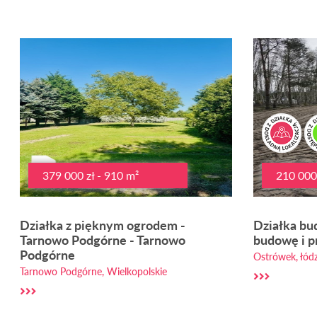
379 000 zł - 910 m²
210 000 
Działka z pięknym ogrodem -
Działka bu
Tarnowo Podgórne - Tarnowo
budowę i p
Podgórne
Ostrówek, łódz
Tarnowo Podgórne, Wielkopolskie