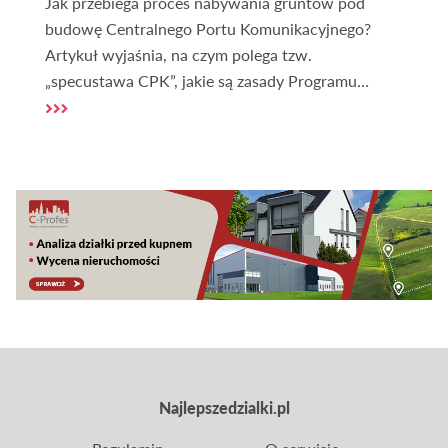
Jak przebiega proces nabywania gruntów pod
budowę Centralnego Portu Komunikacyjnego?
Artykuł wyjaśnia, na czym polega tzw.
„specustawa CPK”, jakie są zasady Programu
Dobrowolnych Nabyć, kiedy stosuje się
wywłaszczenia oraz jak wygląda aktualny stan
pozyskiwania terenów. To kompleksowe
omówienie procedur, które stoją za jedną z
największych inwestycji infrastrukturalnych w
Polsce.
Najlepszedzialki.pl