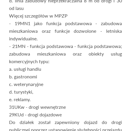
d. linia zabudowy nieprzekraczalna 8 m od drogi i 30
od lasu
Więcej szczegółów w MPZP
- 19MN1 jako funkcja podstawowa - zabudowa
mieszkaniowa oraz funkcje dozwolone - letniska
indywidualne.
- 21MN - funkcja podstawowa - funkcja podstawowa;
zabudowa mieszkaniowa oraz obiekty usług
komercyjnych typu:
a. usługi handlu
b. gastronomi
c. weterynaryjne
d. turystyki,
e. reklamy.
31UKw - drogi wewnętrzne
29KUd - drogi dojazdowe
Do działek został zapewniony dojazd do drogi
publicznej poprzez ustanowienie służebności przejazdu