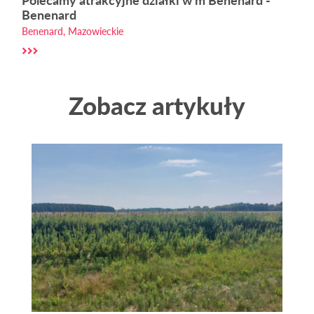
Polecamy atrakcyjne działki w m Benenard -
Benenard
Benenard, Mazowieckie
Zobacz artykuły