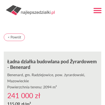
< Powrót
Ładna działka budowlana pod Żyrardowem
- Benenard
Benenard
, gm. Radziejowice, pow. żyrardowski,
Mazowieckie
Powierzchnia terenu: 2094 m²
241 000 zł
115,09 zł/m²