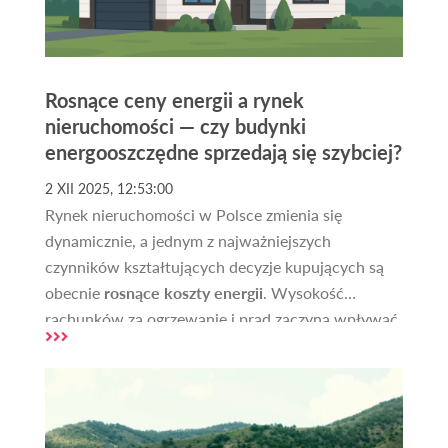
Rosnące ceny energii a rynek
nieruchomości — czy budynki
energooszczędne sprzedają się szybciej?
2 XII 2025, 12:53:00
Rynek nieruchomości w Polsce zmienia się
dynamicznie, a jednym z najważniejszych
czynników kształtujących decyzje kupujących są
obecnie
rosnące koszty energii
. Wysokość
rachunków za ogrzewanie i prąd zaczyna wpływać
zarówno na wartość nieruchomości, jak i na czas
potrzebny do jej sprzedaży. Kupujący coraz
częściej zwracają uwagę na to, jak budynek został
wykonany, jakie ma instalacje oraz jakie generuje