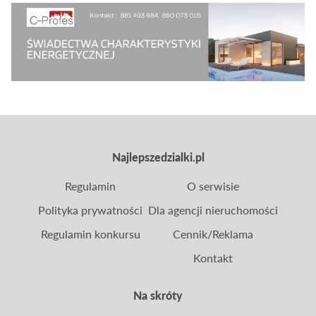
opłacalność zakupu ziemi w Polsce? Czy i dlaczego
wciąż warto interesować się tym segmentem
rynku?
Najlepszedzialki.pl
Regulamin
O serwisie
Polityka prywatności
Dla agencji nieruchomości
Regulamin konkursu
Cennik/Reklama
Kontakt
Na skróty