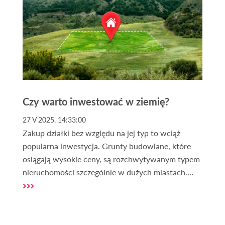
koszty eksploatacji. W artykule analizujemy, jak
wzrost cen energii oddziałuje na rynek, oraz czy
domy o niższym zapotrzebowaniu na energię
rzeczywiście sprzedają się szybciej niż pozostałe.
Czy warto inwestować w ziemię?
27 V 2025, 14:33:00
Zakup działki bez względu na jej typ to wciąż
popularna inwestycja. Grunty budowlane, które
osiągają wysokie ceny, są rozchwytywanym typem
nieruchomości szczególnie w dużych miastach.
Obecnie większość Polaków uważa zakup gruntu
za bezpieczną i rentowną inwestycję oraz
skuteczne zabezpieczenie kapitału. Czy aktualna
niepewna sytuacja geopolityczna wpływa na