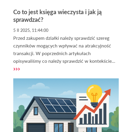
Co to jest księga wieczysta i jak ją
sprawdzać?
5 II 2025, 11:44:00
Przed zakupem działki należy sprawdzić szereg
czynników mogących wpływać na atrakcyjność
transakcji. W poprzednich artykułach
opisywaliśmy co należy sprawdzić w kontekście
zakupu działki. Jednym ze źródeł informacji o
nieruchomości gruntowej, które należy
obligatoryjnie sprawdzić jest księga wieczysta. Ale
co to właściwie jest księga wieczysta i jak ją
weryfikować? O tym w dalszej części artykułu.