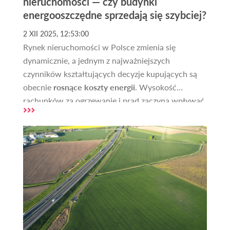
nieruchomości — czy budynki
energooszczędne sprzedają się szybciej?
2 XII 2025, 12:53:00
Rynek nieruchomości w Polsce zmienia się
dynamicznie, a jednym z najważniejszych
czynników kształtujących decyzje kupujących są
obecnie
rosnące koszty energii
. Wysokość
rachunków za ogrzewanie i prąd zaczyna wpływać
zarówno na wartość nieruchomości, jak i na czas
potrzebny do jej sprzedaży. Kupujący coraz
częściej zwracają uwagę na to, jak budynek został
wykonany, jakie ma instalacje oraz jakie generuje
koszty eksploatacji. W artykule analizujemy, jak
wzrost cen energii oddziałuje na rynek, oraz czy
domy o niższym zapotrzebowaniu na energię
rzeczywiście sprzedają się szybciej niż pozostałe.