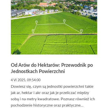
weryfikację tego status quo. Wojna na Bliskim
Wschodzie, która rozlała się na państwa Zatoki
Perskiej, a w szczególności bezpośrednie ataki na
Dubaj oraz infrastrukturę w Dosze, postawiły
inwestorów przed pytaniem: czy to czas na
ucieczkę, czy na szukanie okazji w segmencie,
jakim są nieruchomości gruntowe?
Od Arów do Hektarów: Przewodnik po
Jednostkach Powierzchni
4 VI 2025, 09:54:00
Dowiesz się, czym są jednostki powierzchni takie
jak ar, hektar i akr oraz jak je przeliczać między
sobą i na metry kwadratowe. Poznasz również ich
pochodzenie historyczne oraz praktyczne