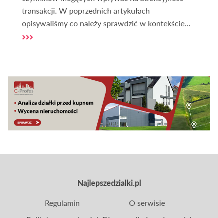
transakcji. W poprzednich artykułach
opisywaliśmy co należy sprawdzić w kontekście
zakupu działki. Jednym ze źródeł informacji o
nieruchomości gruntowej, które należy
obligatoryjnie sprawdzić jest księga wieczysta. Ale
co to właściwie jest księga wieczysta i jak ją
weryfikować? O tym w dalszej części artykułu.
Najlepszedzialki.pl
Regulamin
O serwisie