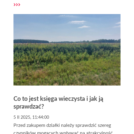
zastosowania w Polsce i na świecie. Dodatkowo,
artykuł pomoże Ci zrozumieć, jak wybrać
odpowiednią jednostkę w zależności od sytuacji i
potrzeb.
Co to jest księga wieczysta i jak ją
sprawdzać?
5 II 2025, 11:44:00
Przed zakupem działki należy sprawdzić szereg
czynników mogących wpływać na atrakcyjność