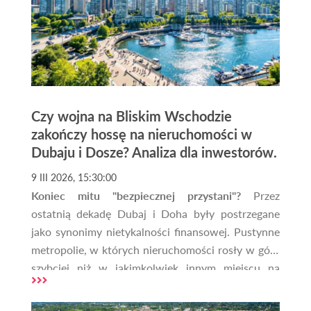
Czy wojna na Bliskim Wschodzie
zakończy hossę na nieruchomości w
Dubaju i Dosze? Analiza dla inwestorów.
9 III 2026, 15:30:00
Koniec mitu "bezpiecznej przystani"?
Przez
ostatnią dekadę Dubaj i Doha były postrzegane
jako synonimy nietykalności finansowej. Pustynne
metropolie, w których nieruchomości rosły w górę
szybciej niż w jakimkolwiek innym miejscu na
świecie, przyciągały miliardy dolarów globalnego
kapitału. Jednak rok 2026 przyniósł brutalną