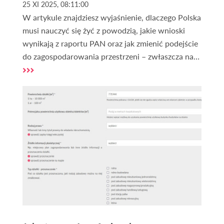
25 XI 2025, 08:11:00
W artykule znajdziesz wyjaśnienie, dlaczego Polska
musi nauczyć się żyć z powodzią, jakie wnioski
wynikają z raportu PAN oraz jak zmienić podejście
do zagospodarowania przestrzeni – zwłaszcza na
terenach takich jak
działki nad rzekami
. Tekst
omawia przyczyny powodzi, ich skutki, rolę
państwa, samorządów i mieszkańców oraz
konieczność systemowego zarządzania ryzykiem.