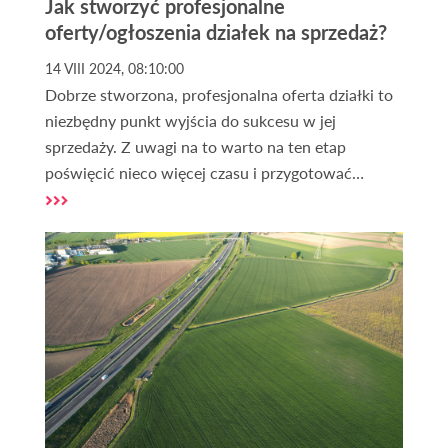
Jak stworzyć profesjonalne
oferty/ogłoszenia działek na sprzedaż?
14 VIII 2024, 08:10:00
Dobrze stworzona, profesjonalna oferta działki to
niezbędny punkt wyjścia do sukcesu w jej
sprzedaży. Z uwagi na to warto na ten etap
poświęcić nieco więcej czasu i przygotować
ogłoszenie w sposób poprawny. Co zatem powinna
zawierać atrakcyjna oferta sprzedaży działki lub
gruntu? Jak dodać
darmowe ogłoszenia działek?