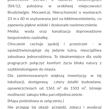
304/12, położona w urokliwej miejscowości
Brudzów(gm. Morawica). Nieruchomość o wymiarach
23 m x 60 m usytuowana jest na lekkimwzniesieniu, co
zapewnia piękne widoki i doskonałe nasłonecznienie.
Media: woda oraz kanalizacja doprowadzone
bezpośrednio nadziałkę.
Otoczenie cechuje spokój i przestrzeń - w
sąsiedztwieznajduje się jedynie luźna, nieuciążliwa
zabudowa jednorodzinna. To idealnemiejsce dla osób
pragnących połączyć komfort życia blisko natury z
szybkimdostępem do miasta
Dla zainteresowanych większą inwestycją- w tej
lokalizacji, dostępnesą cztery działki budowlane,
opowierzchniach od 1361 m² do 1503 m². Istnieje
możliwość zakupu kilku parcelijednocześnie.
(Mapa podziałowa w załączeniu.)
Nie przegap tej okazji- przyjedź, zobacz i wyobraź