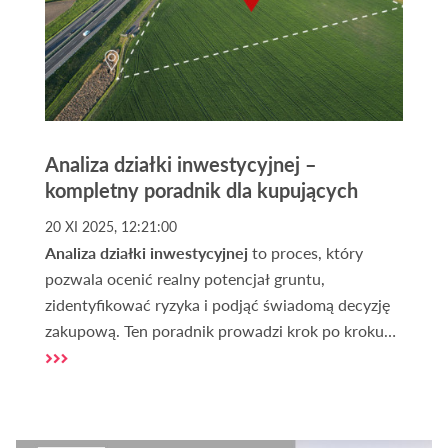
Analiza działki inwestycyjnej –
kompletny poradnik dla kupujących
20 XI 2025, 12:21:00
Analiza działki inwestycyjnej
to proces, który
pozwala ocenić realny potencjał gruntu,
zidentyfikować ryzyka i podjąć świadomą decyzję
zakupową. Ten poradnik prowadzi krok po kroku
przez najważniejsze aspekty techniczne, prawne i
rynkowe. Znajdziesz tu też praktyczną checklistę
oraz informacje, gdzie i jak zdobywać dane