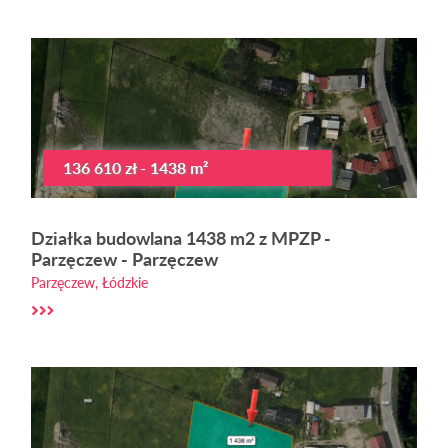
136 610 zł - 1438 m²
Działka budowlana 1438 m2 z MPZP -
Parzęczew - Parzęczew
Parzęczew, Łódzkie