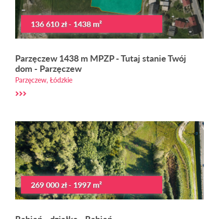
136 610 zł - 1438 m²
Parzęczew 1438 m MPZP - Tutaj stanie Twój
dom - Parzęczew
Parzęczew, Łódzkie
269 000 zł - 1997 m²
Rąbień - działka - Rąbień