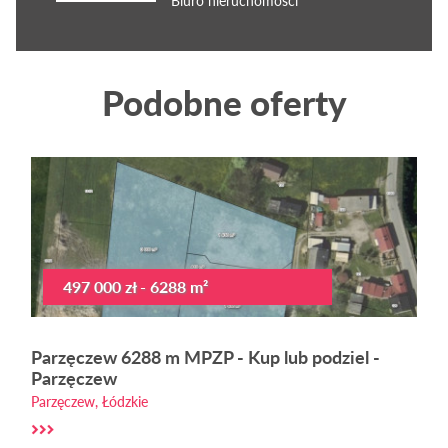
Biuro nieruchomości
Podobne oferty
497 000 zł - 6288 m²
Parzęczew 6288 m MPZP - Kup lub podziel -
Parzęczew
Parzęczew, Łódzkie