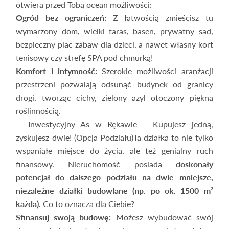
otwiera przed Tobą ocean możliwości:
Ogród bez ograniczeń:
Z łatwością zmieścisz tu
wymarzony dom, wielki taras, basen, prywatny sad,
bezpieczny plac zabaw dla dzieci, a nawet własny kort
tenisowy czy strefę SPA pod chmurką!
Komfort i intymność:
Szerokie możliwości aranżacji
przestrzeni pozwalają odsunąć budynek od granicy
drogi, tworząc cichy, zielony azyl otoczony piękną
roślinnością.
-- Inwestycyjny As w Rękawie – Kupujesz jedną,
zyskujesz dwie! (Opcja Podziału)Ta działka to nie tylko
wspaniałe miejsce do życia, ale też genialny ruch
finansowy. Nieruchomość posiada
doskonały
potencjał do dalszego podziału na dwie mniejsze,
niezależne działki budowlane (np. po ok. 1500 m²
każda)
. Co to oznacza dla Ciebie?
Sfinansuj swoją budowę:
Możesz wybudować swój