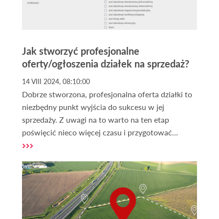
Jak stworzyć profesjonalne
oferty/ogłoszenia działek na sprzedaż?
14 VIII 2024, 08:10:00
Dobrze stworzona, profesjonalna oferta działki to
niezbędny punkt wyjścia do sukcesu w jej
sprzedaży. Z uwagi na to warto na ten etap
poświęcić nieco więcej czasu i przygotować
ogłoszenie w sposób poprawny. Co zatem powinna
zawierać atrakcyjna oferta sprzedaży działki lub
gruntu? Jak dodać
darmowe ogłoszenia działek?