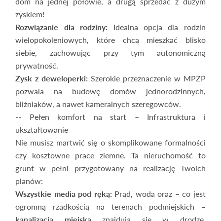
dom na jednej połowie, a drugą sprzedać z dużym
zyskiem!
Rozwiązanie dla rodziny:
Idealna opcja dla rodzin
wielopokoleniowych, które chcą mieszkać blisko
siebie, zachowując przy tym autonomiczną
prywatność.
Zysk z deweloperki:
Szerokie przeznaczenie w MPZP
pozwala na budowę domów jednorodzinnych,
bliźniaków, a nawet kameralnych szeregowców.
-- Pełen komfort na start – Infrastruktura i
ukształtowanie
Nie musisz martwić się o skomplikowane formalności
czy kosztowne prace ziemne. Ta nieruchomość to
grunt w pełni przygotowany na realizację Twoich
planów:
Wszystkie media pod ręką:
Prąd, woda oraz – co jest
ogromną rzadkością na terenach podmiejskich –
kanalizacja miejska
znajdują się w drodze,