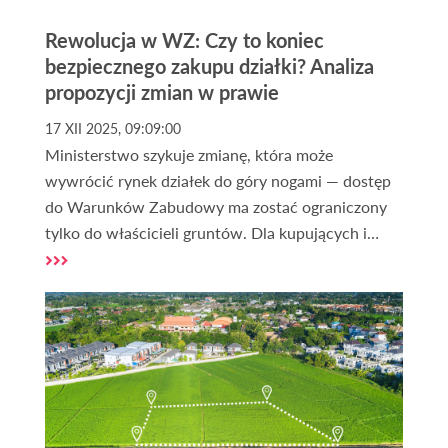
Rewolucja w WZ: Czy to koniec
bezpiecznego zakupu działki? Analiza
propozycji zmian w prawie
17 XII 2025, 09:09:00
Ministerstwo szykuje zmianę, która może
wywrócić rynek działek do góry nogami — dostęp
do Warunków Zabudowy ma zostać ograniczony
tylko do właścicieli gruntów. Dla kupujących i
inwestorów oznacza to nowe ryzyka, droższe
transakcje i koniec bezpiecznego „sprawdzenia
działki przed zakupem”. Sprawdź, czy nadchodzący
chaos to realne zagrożenie, czy szansa na
uporządkowanie rynku — zanim podejmiesz
decyzję o zakupie gruntu.