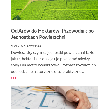
Od Arów do Hektarów: Przewodnik po
Jednostkach Powierzchni
4 VI 2025, 09:54:00
Dowiesz się, czym są jednostki powierzchni takie
jak ar, hektar i akr oraz jak je przeliczać między
sobą i na metry kwadratowe. Poznasz również ich
pochodzenie historyczne oraz praktyczne
zastosowania w Polsce i na świecie. Dodatkowo,
artykuł pomoże Ci zrozumieć, jak wybrać
odpowiednią jednostkę w zależności od sytuacji i
potrzeb.