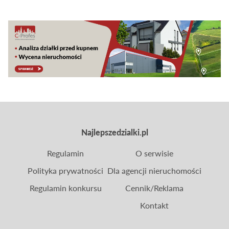
choć otoczenie polityczne i napływające
propozycje zmian sugerują, że stoimy przed
ewentualną ewolucją systemu tego typu danin.
Najlepszedzialki.pl
Regulamin
O serwisie
Polityka prywatności
Dla agencji nieruchomości
Regulamin konkursu
Cennik/Reklama
Kontakt