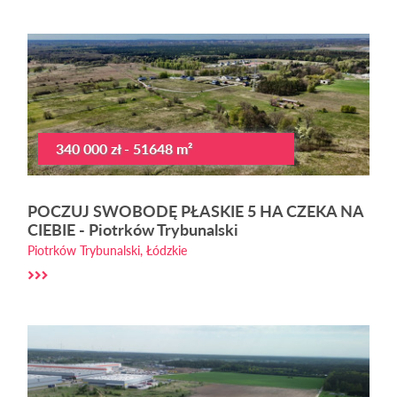
340 000 zł - 51648 m²
POCZUJ SWOBODĘ PŁASKIE 5 HA CZEKA NA
CIEBIE - Piotrków Trybunalski
Piotrków Trybunalski, Łódzkie