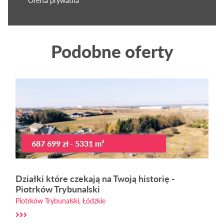
Oferta prywatna
Podobne oferty
687 699 zł - 5331 m²
Działki które czekają na Twoją historię -
Piotrków Trybunalski
Piotrków Trybunalski, Łódzkie