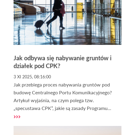
Jak odbywa się nabywanie gruntów i
działek pod CPK?
3 XI 2025, 08:16:00
Jak przebiega proces nabywania gruntów pod
budowę Centralnego Portu Komunikacyjnego?
Artykuł wyjaśnia, na czym polega tzw.
„specustawa CPK”, jakie są zasady Programu
Dobrowolnych Nabyć, kiedy stosuje się
wywłaszczenia oraz jak wygląda aktualny stan
pozyskiwania terenów. To kompleksowe