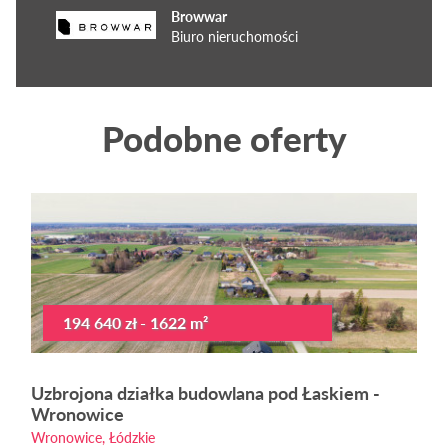
Browwar
Biuro nieruchomości
Podobne oferty
194 640 zł - 1622 m²
Uzbrojona działka budowlana pod Łaskiem -
Wronowice
Wronowice, Łódzkie