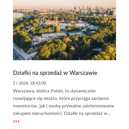
omówienie procedur, które stoją za jedną z
największych inwestycji infrastrukturalnych w
Polsce.
Działki na sprzedaż w Warszawie
2 I 2024, 18:43:00
Warszawa, stolica Polski, to dynamicznie
rozwijające się miasto, które przyciąga zarówno
inwestorów, jak i osoby prywatne zainteresowane
zakupem nieruchomości. Działki na sprzedaż w
Warszawie cieszą się ogromnym zainteresowaniem
z powodu wysokiego potencjału inwestycyjnego