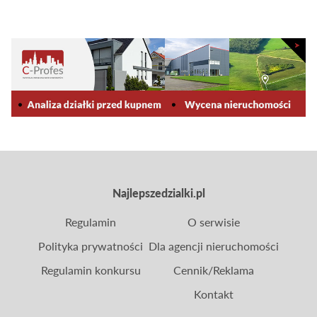
oraz licznych korzyści, jakie oferuje to miasto.
Dlaczego warto rozważyć zakup działki w
Warszawie? To pytanie zadaje sobie wielu
nabywców, szukających idealnego miejsca na
budowę domu, inwestycję lub rozwój biznesu.
Najlepszedzialki.pl
Regulamin
O serwisie
Polityka prywatności
Dla agencji nieruchomości
Regulamin konkursu
Cennik/Reklama
Kontakt