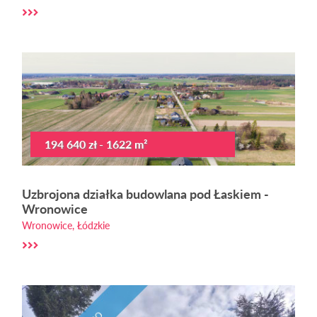
194 640 zł - 1622 m²
Uzbrojona działka budowlana pod Łaskiem -
Wronowice
Wronowice, Łódzkie