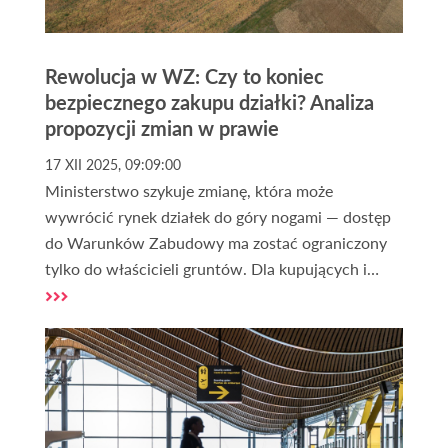
Rewolucja w WZ: Czy to koniec
bezpiecznego zakupu działki? Analiza
propozycji zmian w prawie
17 XII 2025, 09:09:00
Ministerstwo szykuje zmianę, która może
wywrócić rynek działek do góry nogami — dostęp
do Warunków Zabudowy ma zostać ograniczony
tylko do właścicieli gruntów. Dla kupujących i
inwestorów oznacza to nowe ryzyka, droższe
transakcje i koniec bezpiecznego „sprawdzenia
działki przed zakupem”. Sprawdź, czy nadchodzący
chaos to realne zagrożenie, czy szansa na
uporządkowanie rynku — zanim podejmiesz
decyzję o zakupie gruntu.