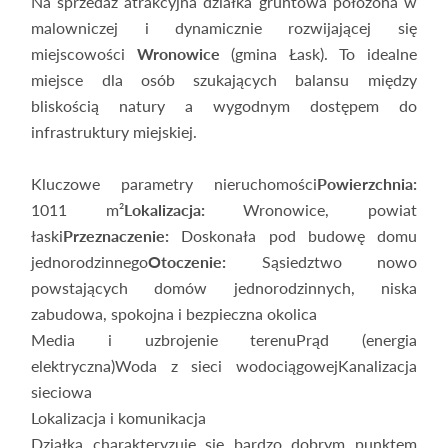
Na sprzedaż atrakcyjna działka gruntowa położona w
malowniczej i dynamicznie rozwijającej się
miejscowości
Wronowice
(gmina Łask). To idealne
miejsce dla osób szukających balansu między
bliskością natury a wygodnym dostępem do
infrastruktury miejskiej.
Kluczowe parametry nieruchomości
Powierzchnia:
1011 m²
Lokalizacja:
Wronowice, powiat
łaski
Przeznaczenie:
Doskonała pod budowę domu
jednorodzinnego
Otoczenie:
Sąsiedztwo nowo
powstających domów jednorodzinnych, niska
zabudowa, spokojna i bezpieczna okolica
Media i uzbrojenie terenuPrąd (energia
elektryczna)Woda z sieci wodociągowejKanalizacja
sieciowa
Lokalizacja i komunikacja
Działka charakteryzuje się bardzo dobrym punktem