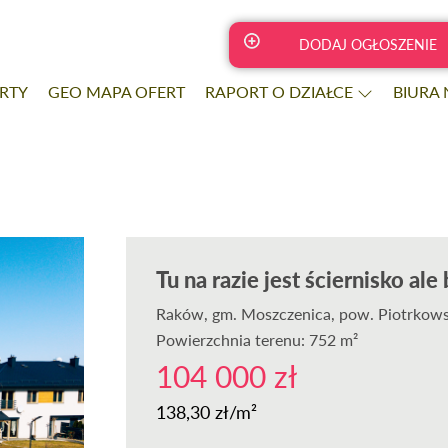
DODAJ OGŁOSZENIE
RTY
GEO MAPA OFERT
RAPORT O DZIAŁCE
BIURA
Tu na razie jest ściernisko a
Raków
, gm. Moszczenica, pow. Piotrkows
Powierzchnia terenu: 752 m²
104 000 zł
138,30 zł/m²