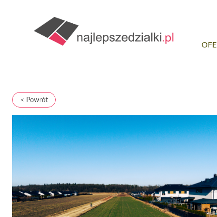
OFE
< Powrót