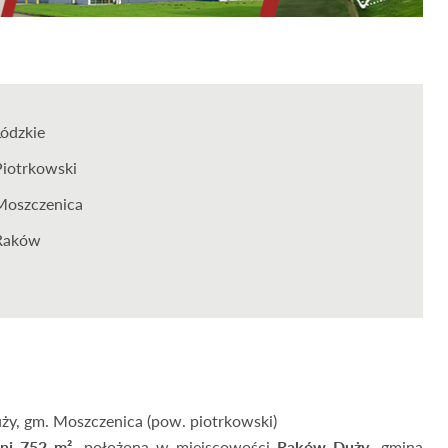
Łódzkie
Piotrkowski
Moszczenica
Raków
ży, gm. Moszczenica (pow. piotrkowski)
ni 752 m²
, położona w miejscowości
Raków Duży
, gmina