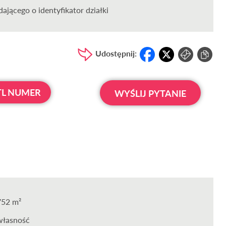
ającego o identyfikator działki
Udostępnij:
L NUMER
WYŚLIJ PYTANIE
752 m²
własność