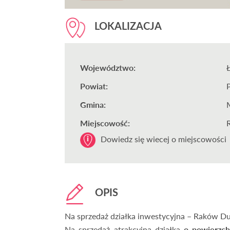
LOKALIZACJA
Województwo:
Powiat:
Gmina:
Miejscowość:
Dowiedz się wiecej o miejscowości
OPIS
Na sprzedaż działka inwestycyjna – Raków Du
Na sprzedaż atrakcyjna działka
o powierzch