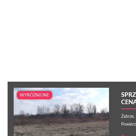
SPRZ
WYRÓŻNIONE
CENA
Zabrze, 
Powierz