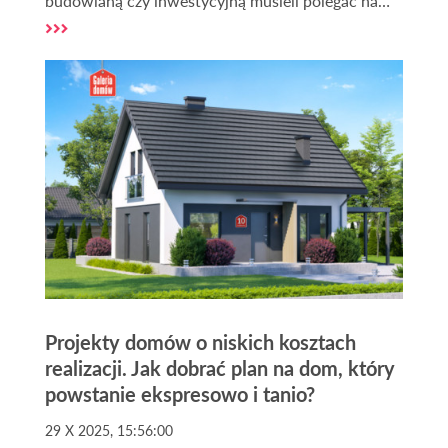
budowlaną czy inwestycyjną musieli polegać na
cenach ofertowych, które – jak wiemy – często
odbiegały od rzeczywistych wartości
transakcyjnych często o 10, 20, a nawet 30%.
Uwolnienie rejestru cen nieruchomości to może
być jednak moment zwrotny. To przejście od
"rynku intuicji" do "rynku danych".
Projekty domów o niskich kosztach
realizacji. Jak dobrać plan na dom, który
powstanie ekspresowo i tanio?
29 X 2025, 15:56:00