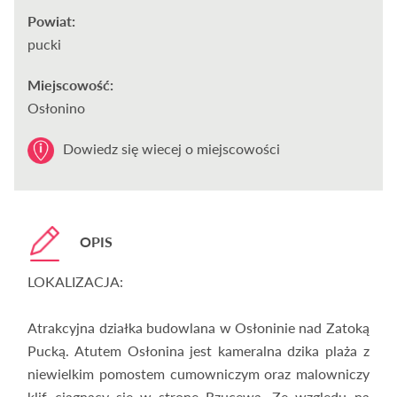
Powiat:
pucki
Miejscowość:
Osłonino
Dowiedz się wiecej o miejscowości
OPIS
LOKALIZACJA:
Atrakcyjna działka budowlana w Osłoninie nad Zatoką
Pucką. Atutem Osłonina jest kameralna dzika plaża z
niewielkim pomostem cumowniczym oraz malowniczy
klif ciągnący się w stronę Rzucewa. Ze względu na