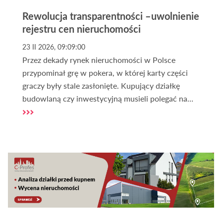
Rewolucja transparentności –uwolnienie
rejestru cen nieruchomości
23 II 2026, 09:09:00
Przez dekady rynek nieruchomości w Polsce
przypominał grę w pokera, w której karty części
graczy były stale zasłonięte. Kupujący działkę
budowlaną czy inwestycyjną musieli polegać na
cenach ofertowych, które – jak wiemy – często
odbiegały od rzeczywistych wartości
transakcyjnych często o 10, 20, a nawet 30%.
Uwolnienie rejestru cen nieruchomości to może
być jednak moment zwrotny. To przejście od
"rynku intuicji" do "rynku danych".