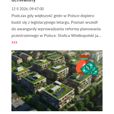
12 II 2026, 09:47:00
Podczas gdy większość gmin w Polsce dopiero
budzi się z legislacyjnego letargu, Poznań wszedł
do awangardy wprowadzania reformy planowania
przestrzennego w Polsce. Stolica Wielkopolski jako
pierwsze duże miasto w Polsce uchwaliła Plan
Ogólny – dokument, który zastępuje
dotychczasowe Studium i staje się nową
"konstytucją przestrzenną". Dlaczego to
wydarzenie jest tak ważne dla każdego, kto
przegląda oferty działek? Jak wpłynie to na ceny
gruntów, procedurę Warunków Zabudowy (WZ) i
bezpieczeństwo inwestycyjne?