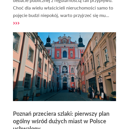
debacie publicznej z regularnością fali przypływu.
Choć dla wielu właścicieli nieruchomości samo to
pojęcie budzi niepokój, warto przyjrzeć się mu
chłodnym okiem eksperta. Na początku 2026 roku
sytuacja prawna w Polsce pozostaje klarowna,
choć otoczenie polityczne i napływające
propozycje zmian sugerują, że stoimy przed
ewentualną ewolucją systemu tego typu danin.
Poznań przeciera szlaki: pierwszy plan
ogólny wśród dużych miast w Polsce
uchwalony