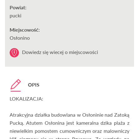
Powiat:
pucki
Miejscowość:
Osłonino
Dowiedz się wiecej o miejscowości
OPIS
LOKALIZACJA:
Atrakcyjna działka budowlana w Osłoninie nad Zatoką
Pucką. Atutem Osłonina jest kameralna dzika plaża z
niewielkim pomostem cumowniczym oraz malowniczy
klif ciągnący się w stronę Rzucewa. Ze względu na