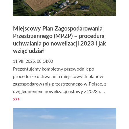
Miejscowy Plan Zagospodarowania
Przestrzennego (MPZP) – procedura
uchwalania po nowelizacji 2023 i jak
wziąć udział
11 VIII 2025, 08:14:00
Prezentujemy kompletny przewodnik po
procedurze uchwalania miejscowych planów
zagospodarowania przestrzennego w Polsce, z
uwględnieniem nowelizacji ustawy z 2023 r.
Dowiedz się po krótce, jakie są etapy, terminy i w
którym momencie możesz zgłosić swoje uwagi,
dodatkowo dajemy praktyczne porady dla
właścicieli działek i inwestorów.