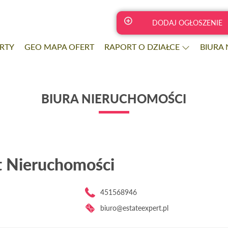
DODAJ OGŁOSZENIE
RTY
GEO MAPA OFERT
RAPORT O DZIAŁCE
BIURA
BIURA NIERUCHOMOŚCI
t Nieruchomości
451568946
biuro@estateexpert.pl