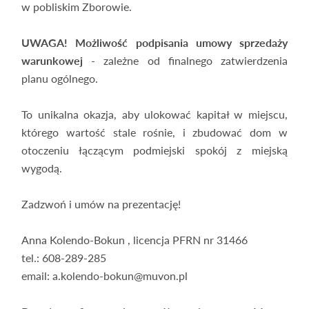
w pobliskim Zborowie.
UWAGA! Możliwość podpisania umowy sprzedaży
warunkowej
- zależne od finalnego zatwierdzenia
planu ogólnego.
To unikalna okazja, aby ulokować kapitał w miejscu,
którego wartość stale rośnie, i zbudować dom w
otoczeniu łączącym podmiejski spokój z miejską
wygodą.
Zadzwoń i umów na prezentację!
Anna Kolendo-Bokun , licencja PFRN nr 31466
tel.: 608-289-285
email: a.kolendo-bokun@muvon.pl