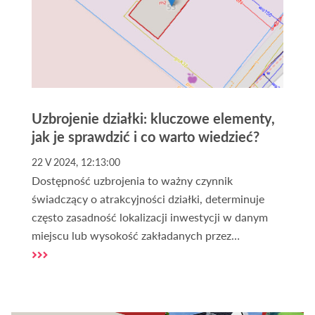
Uzbrojenie działki: kluczowe elementy,
jak je sprawdzić i co warto wiedzieć?
22 V 2024, 12:13:00
Dostępność uzbrojenia to ważny czynnik
świadczący o atrakcyjności działki, determinuje
często zasadność lokalizacji inwestycji w danym
miejscu lub wysokość zakładanych przez
inwestorów kosztów. Bez właściwego uzbrojenia
terenu, realizacja planów może być utrudniona lub
nawet niemożliwa. Dlatego w tym artykule
postaramy się przybliżyć nieco kwestie takie jak to,