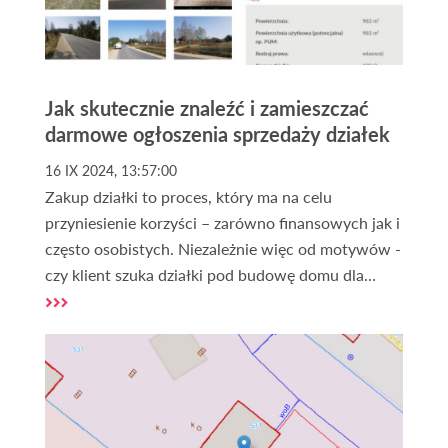
Jak skutecznie znaleźć i zamieszczać
darmowe ogłoszenia sprzedaży działek
16 IX 2024, 13:57:00
Zakup działki to proces, który ma na celu
przyniesienie korzyści – zarówno finansowych jak i
często osobistych. Niezależnie więc od motywów -
czy klient szuka działki pod budowę domu dla
siebie lub na sprzedaż, czy może lokalizacji na
domek letniskowy, albo gruntu pod inwestycję,
odpowiednie ogłoszenia mogą pomóc znaleźć
idealną nieruchomość.