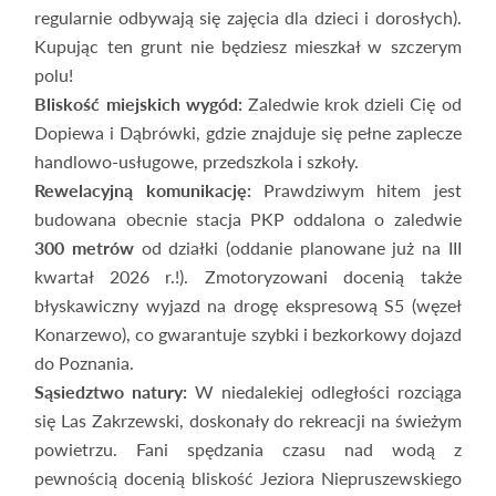
regularnie odbywają się zajęcia dla dzieci i dorosłych).
Kupując ten grunt nie będziesz mieszkał w szczerym
polu!
Bliskość miejskich wygód:
Zaledwie krok dzieli Cię od
Dopiewa i Dąbrówki, gdzie znajduje się pełne zaplecze
handlowo-usługowe, przedszkola i szkoły.
Rewelacyjną komunikację:
Prawdziwym hitem jest
budowana obecnie stacja PKP oddalona o zaledwie
300 metrów
od działki (oddanie planowane już na III
kwartał 2026 r.!). Zmotoryzowani docenią także
błyskawiczny wyjazd na drogę ekspresową S5 (węzeł
Konarzewo), co gwarantuje szybki i bezkorkowy dojazd
do Poznania.
Sąsiedztwo natury:
W niedalekiej odległości rozciąga
się Las Zakrzewski, doskonały do rekreacji na świeżym
powietrzu. Fani spędzania czasu nad wodą z
pewnością docenią bliskość Jeziora Niepruszewskiego