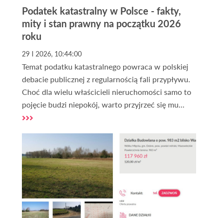
Podatek katastralny w Polsce - fakty,
mity i stan prawny na początku 2026
roku
29 I 2026, 10:44:00
Temat podatku katastralnego powraca w polskiej
debacie publicznej z regularnością fali przypływu.
Choć dla wielu właścicieli nieruchomości samo to
pojęcie budzi niepokój, warto przyjrzeć się mu
chłodnym okiem eksperta. Na początku 2026 roku
sytuacja prawna w Polsce pozostaje klarowna,
choć otoczenie polityczne i napływające
propozycje zmian sugerują, że stoimy przed
ewentualną ewolucją systemu tego typu danin.