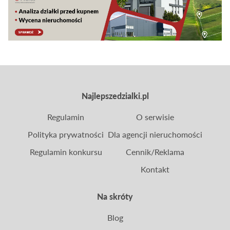
przegląda oferty działek? Jak wpłynie to na ceny
gruntów, procedurę Warunków Zabudowy (WZ) i
bezpieczeństwo inwestycyjne?
Najlepszedzialki.pl
Regulamin
O serwisie
Polityka prywatności
Dla agencji nieruchomości
Regulamin konkursu
Cennik/Reklama
Kontakt
Na skróty
Blog