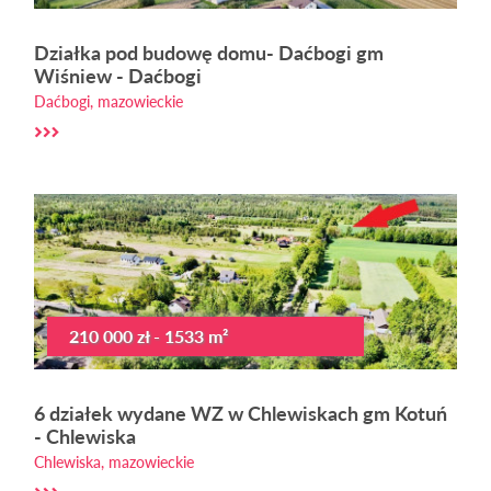
Działka pod budowę domu- Daćbogi gm
Wiśniew - Daćbogi
Daćbogi, mazowieckie
210 000 zł - 1533 m²
6 działek wydane WZ w Chlewiskach gm Kotuń
- Chlewiska
Chlewiska, mazowieckie