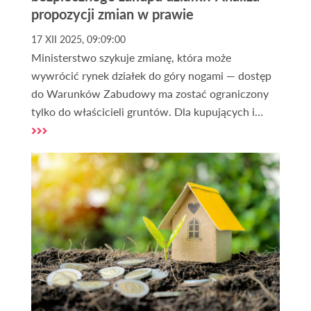
propozycji zmian w prawie
17 XII 2025, 09:09:00
Ministerstwo szykuje zmianę, która może
wywrócić rynek działek do góry nogami — dostęp
do Warunków Zabudowy ma zostać ograniczony
tylko do właścicieli gruntów. Dla kupujących i
inwestorów oznacza to nowe ryzyka, droższe
transakcje i koniec bezpiecznego „sprawdzenia
działki przed zakupem”. Sprawdź, czy nadchodzący
chaos to realne zagrożenie, czy szansa na
uporządkowanie rynku — zanim podejmiesz
decyzję o zakupie gruntu.