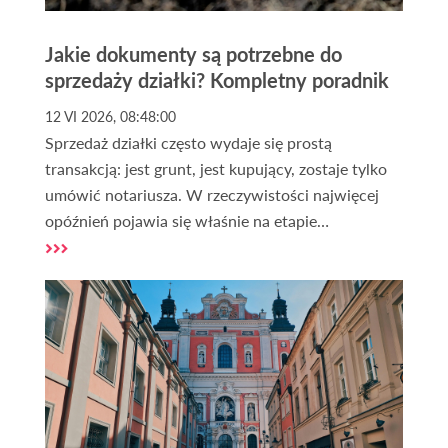
Jakie dokumenty są potrzebne do
sprzedaży działki? Kompletny poradnik
12 VI 2026, 08:48:00
Sprzedaż działki często wydaje się prostą
transakcją: jest grunt, jest kupujący, zostaje tylko
umówić notariusza. W rzeczywistości najwięcej
opóźnień pojawia się właśnie na etapie
dokumentów, gdy brakuje aktualnego wypisu z
rejestru gruntów, trzeba wyjaśnić zapisy w księdze
wieczystej albo sprawdzić, czy działka ma dostęp
do drogi publicznej. Zdarza się, że właściciel
dopiero przy finalizacji dowiaduje się, że potrzebne
będą dodatkowe zaświadczenia z urzędu, a wtedy
cała sprzedaż działki przesuwa się o kolejne dni lub
tygodnie.