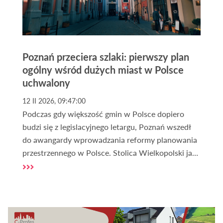
Poznań przeciera szlaki: pierwszy plan
ogólny wśród dużych miast w Polsce
uchwalony
12 II 2026, 09:47:00
Podczas gdy większość gmin w Polsce dopiero
budzi się z legislacyjnego letargu, Poznań wszedł
do awangardy wprowadzania reformy planowania
przestrzennego w Polsce. Stolica Wielkopolski jako
pierwsze duże miasto w Polsce uchwaliła Plan
Ogólny – dokument, który zastępuje
dotychczasowe Studium i staje się nową
"konstytucją przestrzenną". Dlaczego to
wydarzenie jest tak ważne dla każdego, kto