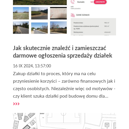
Jak skutecznie znaleźć i zamieszczać
darmowe ogłoszenia sprzedaży działek
16 IX 2024, 13:57:00
Zakup działki to proces, który ma na celu
przyniesienie korzyści – zarówno finansowych jak i
często osobistych. Niezależnie więc od motywów -
czy klient szuka działki pod budowę domu dla
siebie lub na sprzedaż, czy może lokalizacji na
domek letniskowy, albo gruntu pod inwestycję,
odpowiednie ogłoszenia mogą pomóc znaleźć
idealną nieruchomość.