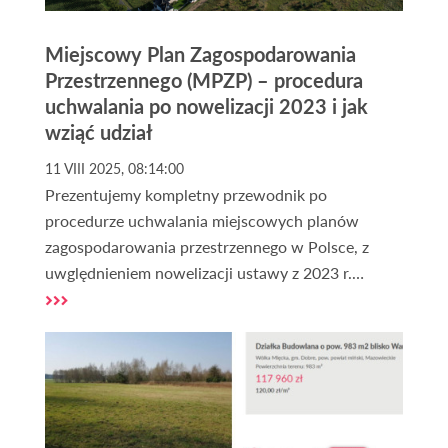
Miejscowy Plan Zagospodarowania
Przestrzennego (MPZP) – procedura
uchwalania po nowelizacji 2023 i jak
wziąć udział
11 VIII 2025, 08:14:00
Prezentujemy kompletny przewodnik po
procedurze uchwalania miejscowych planów
zagospodarowania przestrzennego w Polsce, z
uwględnieniem nowelizacji ustawy z 2023 r.
Dowiedz się po krótce, jakie są etapy, terminy i w
którym momencie możesz zgłosić swoje uwagi,
dodatkowo dajemy praktyczne porady dla
właścicieli działek i inwestorów.