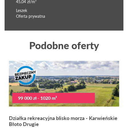
45,04 zł/m²
Leszek
Oferta prywatna
Podobne oferty
99 000 zł - 1020 m²
Działka rekreacyjna blisko morza - Karwieńskie
Błoto Drugie