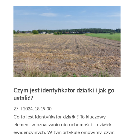
10/16) może radykalnie zmienić dotychczasową
interpretację prawa w sporach z
przedsiębiorstwami przesyłowymi. To orzeczenie
otwiera szeroko drzwi do uzyskania
wynagrodzenia za bezumowne korzystanie z
nieruchomości i ustanowienia odpłatnej
służebności przesyłu.
Czym jest identyfikator działki i jak go
ustalić?
27 II 2024, 18:19:00
Co to jest identyfikator działki? To kluczowy
element w oznaczaniu nieruchomości – działek
ewidencyjnych. W tym artykule omówimy, czym