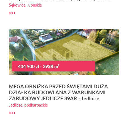
Sękowice, lubuskie
434 900 zł - 3928 m²
MEGA OBNIŻKA PRZED ŚWIĘTAMI DUŻA
DZIAŁKA BUDOWLANA Z WARUNKAMI
ZABUDOWY JEDLICZE 39AR - Jedlicze
Jedlicze, podkarpackie