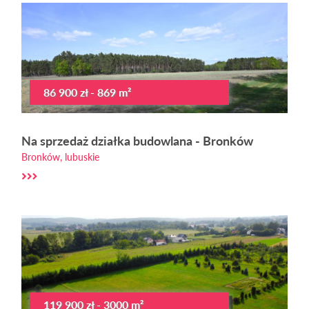
86 900 zł - 869 m²
Na sprzedaż działka budowlana - Bronków
Bronków, lubuskie
119 900 zł - 3000 m²