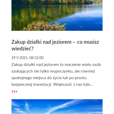
Zakup działki nad jeziorem – co musisz
wiedzieć?
29 V 2025, 08:52:00
Zakup działki nad jeziorem to marzenie wielu osób
szukających nie tylko wypoczynku, ale również
spokojnego miejsca do życia lub po prostu
bezpiecznej inwestycji. Większość z nas lubi
bliskość wody, kontakt z naturą i ciszę, dlatego
tego typu działki są coraz bardziej popularne.
Zakup działki nad jeziorem wiąże się jednak często
z dodatkowymi rzeczami, które należy wziąć pod