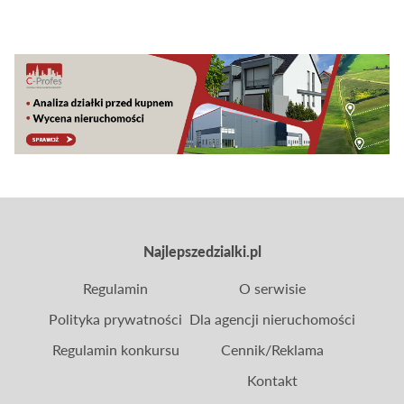
za bezpieczną i rentowną inwestycję oraz
skuteczne zabezpieczenie kapitału. Czy aktualna
niepewna sytuacja geopolityczna wpływa na
opłacalność zakupu ziemi w Polsce? Czy i dlaczego
wciąż warto interesować się tym segmentem
rynku?
Najlepszedzialki.pl
Regulamin
O serwisie
Polityka prywatności
Dla agencji nieruchomości
Regulamin konkursu
Cennik/Reklama
Kontakt