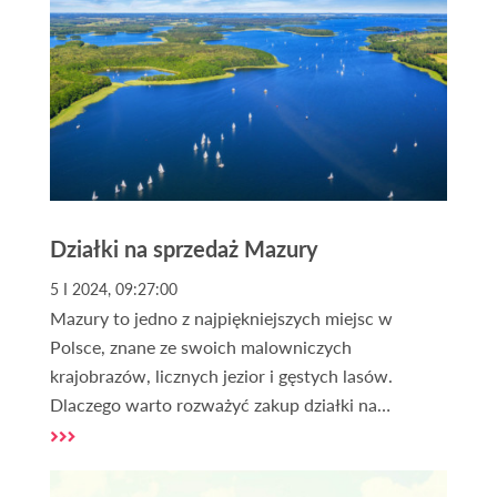
uwagę. Są to kwestie formalne i praktyczne – od
rodzaju działki, przez jej uzbrojenie, po możliwość
budowy domu nad jeziorem zgodnie z
obowiązującym prawem.
Działki na sprzedaż Mazury
5 I 2024, 09:27:00
Mazury to jedno z najpiękniejszych miejsc w
Polsce, znane ze swoich malowniczych
krajobrazów, licznych jezior i gęstych lasów.
Dlaczego warto rozważyć zakup działki na
Mazurach? To pytanie zadaje sobie wielu
potencjalnych nabywców. Mazury oferują nie
tylko bliskość natury, ale także unikalne możliwości