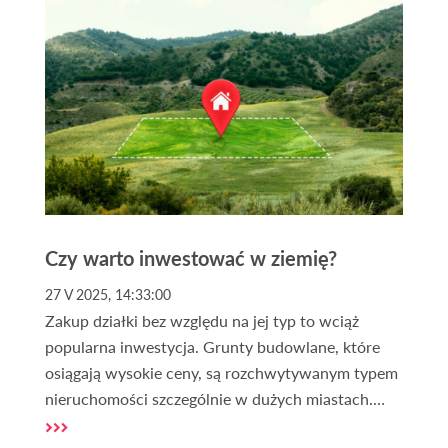
inwestycyjne. Kupno działki na Mazurach to
inwestycja w przyszłość, która może przynieść
wiele korzyści, zarówno pod kątem finansowym,
jak i rekreacyjnym.
Czy warto inwestować w ziemię?
27 V 2025, 14:33:00
Zakup działki bez względu na jej typ to wciąż
popularna inwestycja. Grunty budowlane, które
osiągają wysokie ceny, są rozchwytywanym typem
nieruchomości szczególnie w dużych miastach.
Obecnie większość Polaków uważa zakup gruntu