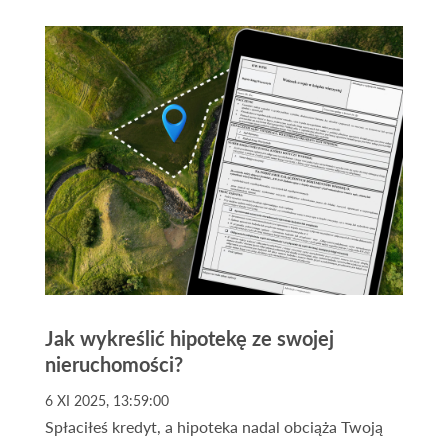
potencjalnych nabywców. Mazury oferują nie
tylko bliskość natury, ale także unikalne możliwości
inwestycyjne. Kupno działki na Mazurach to
inwestycja w przyszłość, która może przynieść
wiele korzyści, zarówno pod kątem finansowym,
jak i rekreacyjnym.
Jak wykreślić hipotekę ze swojej
nieruchomości?
6 XI 2025, 13:59:00
Spłaciłeś kredyt, a hipoteka nadal obciąża Twoją