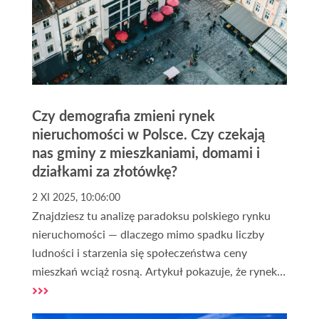
Czy demografia zmieni rynek
nieruchomości w Polsce. Czy czekają
nas gminy z mieszkaniami, domami i
działkami za złotówkę?
2 XI 2025, 10:06:00
Znajdziesz tu analizę paradoksu polskiego rynku
nieruchomości — dlaczego mimo spadku liczby
ludności i starzenia się społeczeństwa ceny
mieszkań wciąż rosną. Artykuł pokazuje, że rynek
nie zmierza ani do krachu, ani do niekończącej się
hossy, lecz do głębokiej polaryzacji. Dowiesz się,