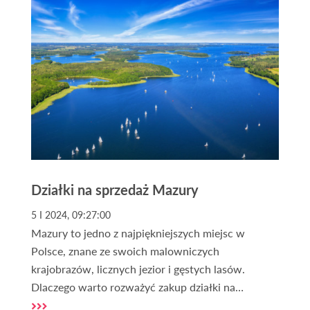
jak demografia, lokalizacja i standard
nieruchomości będą decydować o przyszłej
wartości mieszkań i które regiony Polski zyskają, a
które mogą stracić.
Działki na sprzedaż Mazury
5 I 2024, 09:27:00
Mazury to jedno z najpiękniejszych miejsc w
Polsce, znane ze swoich malowniczych
krajobrazów, licznych jezior i gęstych lasów.
Dlaczego warto rozważyć zakup działki na
Mazurach? To pytanie zadaje sobie wielu