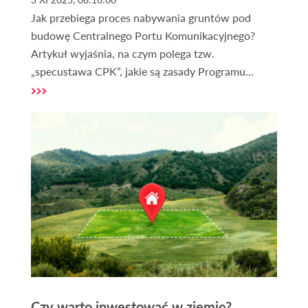
Jak przebiega proces nabywania gruntów pod
budowę Centralnego Portu Komunikacyjnego?
Artykuł wyjaśnia, na czym polega tzw.
„specustawa CPK”, jakie są zasady Programu
Dobrowolnych Nabyć, kiedy stosuje się
wywłaszczenia oraz jak wygląda aktualny stan
pozyskiwania terenów. To kompleksowe
omówienie procedur, które stoją za jedną z
największych inwestycji infrastrukturalnych w
Polsce.
Czy warto inwestować w ziemię?