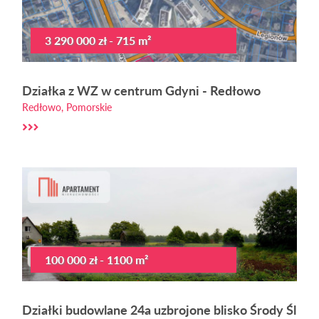
3 290 000 zł - 715 m²
Działka z WZ w centrum Gdyni - Redłowo
Redłowo, Pomorskie
100 000 zł - 1100 m²
Działki budowlane 24a uzbrojone blisko Środy Śl