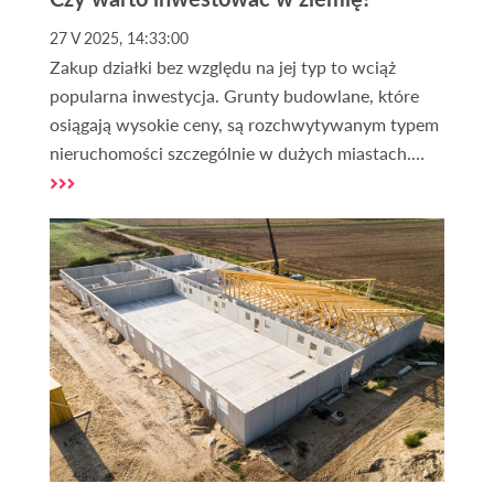
27 V 2025, 14:33:00
Zakup działki bez względu na jej typ to wciąż
popularna inwestycja. Grunty budowlane, które
osiągają wysokie ceny, są rozchwytywanym typem
nieruchomości szczególnie w dużych miastach.
Obecnie większość Polaków uważa zakup gruntu
za bezpieczną i rentowną inwestycję oraz
skuteczne zabezpieczenie kapitału. Czy aktualna
niepewna sytuacja geopolityczna wpływa na
opłacalność zakupu ziemi w Polsce? Czy i dlaczego
wciąż warto interesować się tym segmentem
rynku?