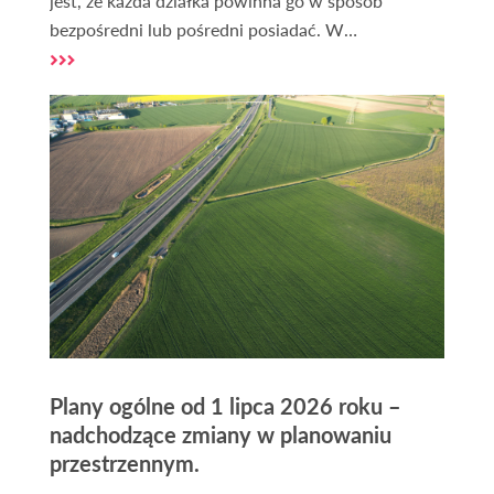
jest, że każda działka powinna go w sposób
bezpośredni lub pośredni posiadać. W
szczególności w przypadku działek, na których ma
być prowadzona inwestycja dostęp do drogi jest
niezbędny.
Plany ogólne od 1 lipca 2026 roku –
nadchodzące zmiany w planowaniu
przestrzennym.