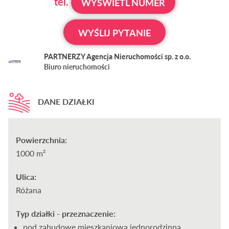
tel.
WYŚWIETL NUMER
WYŚLIJ PYTANIE
PARTNERZY Agencja Nieruchomości sp. z o.o.
Biuro nieruchomości
DANE DZIAŁKI
Powierzchnia:
1000 m²
Ulica:
Różana
Typ działki - przeznaczenie:
pod zabudowę mieszkaniową jednorodzinną