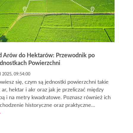
 Arów do Hektarów: Przewodnik po
dnostkach Powierzchni
I 2025, 09:54:00
wiesz się, czym są jednostki powierzchni takie
k ar, hektar i akr oraz jak je przeliczać między
bą i na metry kwadratowe. Poznasz również ich
chodzenie historyczne oraz praktyczne
stosowania w Polsce i na świecie. Dodatkowo,
tykuł pomoże Ci zrozumieć, jak wybrać
powiednią jednostkę w zależności od sytuacji i