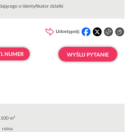
ającego o identyfikator działki
Udostępnij:
L NUMER
WYŚLIJ PYTANIE
1100 m²
rolna