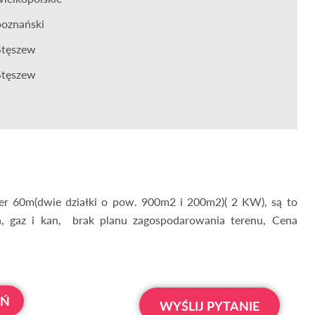
poznański
Stęszew
Stęszew
r 60m(dwie działki o pow. 900m2 i 200m2)( 2 KW), są to
a, gaz i kan, brak planu zagospodarowania terenu, Cena
OŃ
WYŚLIJ PYTANIE