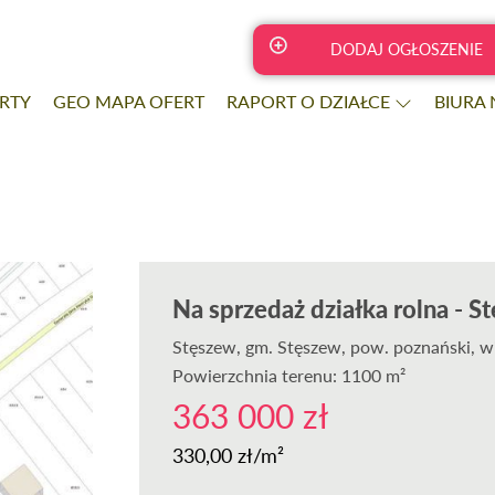
DODAJ OGŁOSZENIE
RTY
GEO MAPA OFERT
RAPORT O DZIAŁCE
BIURA
Na sprzedaż działka rolna - S
Stęszew
, gm. Stęszew, pow. poznański, w
Powierzchnia terenu: 1100 m²
363 000 zł
330,00 zł/m²