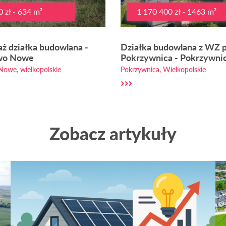
 zł - 634 m²
1 170 400 zł - 1463 m²
ż działka budowlana -
Działka budowlana z WZ p
wo Nowe
Pokrzywnica - Pokrzywni
owe, wielkopolskie
Pokrzywnica, Wielkopolskie
Zobacz artykuły