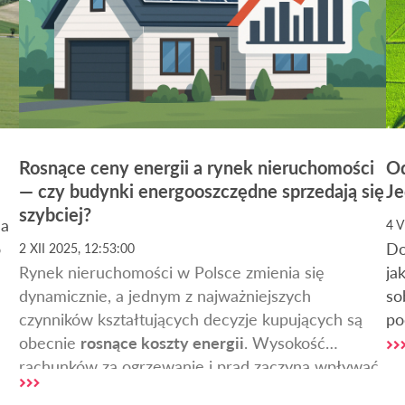
Rosnące ceny energii a rynek nieruchomości
Od
— czy budynki energooszczędne sprzedają się
Je
szybciej?
na
4 V
o
Do
2 XII 2025, 12:53:00
Rynek nieruchomości w Polsce zmienia się
ja
dynamicznie, a jednym z najważniejszych
so
s
czynników kształtujących decyzje kupujących są
po
obecnie
rosnące koszty energii
. Wysokość
za
rachunków za ogrzewanie i prąd zaczyna wpływać
ar
zarówno na wartość nieruchomości, jak i na czas
od