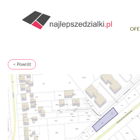
OFE
< Powrót