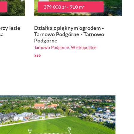
379 000 zł - 910 m²
rzy lesie
Działka z pięknym ogrodem -
ca
Tarnowo Podgórne - Tarnowo
Podgórne
Tarnowo Podgórne, Wielkopolskie