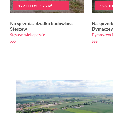
172 000 zł - 575 m²
126 800
Na sprzedaż działka budowlana -
Na sprzeda
Stęszew
Dymacze
Stęszew, wielkopolskie
Dymaczewo N