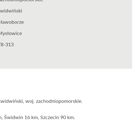
świdwiński
Sławoborze
Mysłowice
78-313
świdwiński, woj. zachodniopomorskie.
m, Świdwin 16 km, Szczecin 90 km.