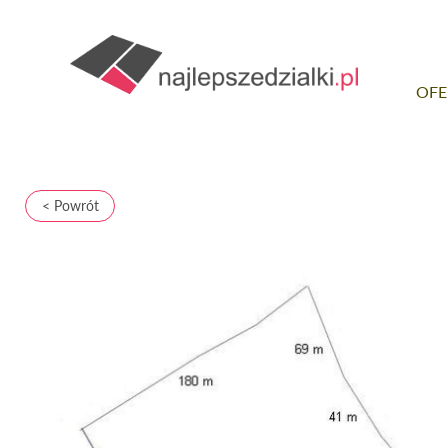
OFE
< Powrót