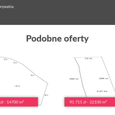
prywatna
Podobne oferty
zł - 14700 m²
91 715 zł - 22100 m²