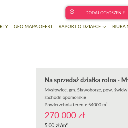
DODAJ OGŁOSZENIE
RTY
GEO MAPA OFERT
RAPORT O DZIAŁCE
BIURA
Na sprzedaż działka rolna - 
Mysłowice
, gm. Sławoborze, pow. świdwi
zachodniopomorskie
Powierzchnia terenu: 54000 m²
270 000 zł
5,00 zł/m²