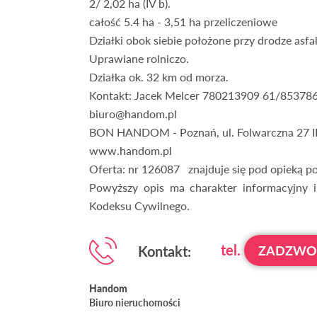
2/ 2,02 ha (IV b).
całość 5.4 ha - 3,51 ha przeliczeniowe
Działki obok siebie położone przy drodze asfa
Uprawiane rolniczo.
Działka ok. 32 km od morza.
Kontakt: Jacek Melcer 780213909 61/853786
biuro@handom.pl
BON HANDOM - Poznań, ul. Folwarczna 27 II
www.handom.pl
Oferta: nr 126087 znajduje się pod opieką po
Powyższy opis ma charakter informacyjny i
Kodeksu Cywilnego.
tel.
Kontakt:
ZADZW
Handom
Biuro nieruchomości