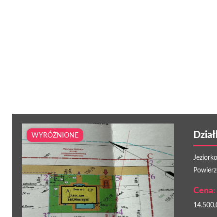
Dział
WYRÓŻNIONE
Jeziorko
Powierz
Cena:
14.500,