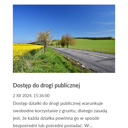
pasywnych sprawiają, że to rozwiązanie cieszy się
ogromną popularnością. Szczególnie interesującą
opcją są nieruchomości w dużych miastach, które
nieustannie się rozwijają i przyciągają nowych
mieszkańców oraz inwestorów. Jednym z takich
miast jest Szczecin – dynamicznie rosnący ośrodek
w północno-zachodniej Polsce. W tym artykule
przedstawimy Ci 4 powody, dla których warto
mieć nieruchomości w Szczecinie w swoim
portfelu inwestycyjnym. Zapraszamy!
Dostęp do drogi publicznej
2 XII 2024, 15:36:00
Dostęp działki do drogi publicznej warunkuje
swobodne korzystanie z gruntu, dlatego zasadą
jest, że każda działka powinna go w sposób
bezpośredni lub pośredni posiadać. W