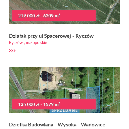
219 000 zł - 6309 m²
Działak przy ul Spacerowej - Ryczów
Ryczów , małopolskie
125 000 zł - 1579 m²
Dziełka Budowlana - Wysoka - Wadowice