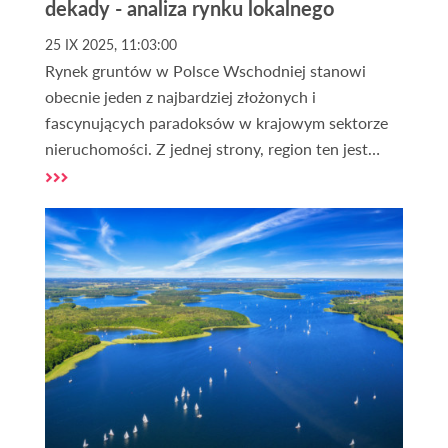
dekady - analiza rynku lokalnego
25 IX 2025, 11:03:00
Rynek gruntów w Polsce Wschodniej stanowi
obecnie jeden z najbardziej złożonych i
fascynujących paradoksów w krajowym sektorze
nieruchomości. Z jednej strony, region ten jest
postrzegany przez pryzmat podwyższonego ryzyka,
wynikającego z bezpośredniej bliskości wojny na
Ukrainie oraz incydentów na granicy z Białorusią.
Z drugiej jednak, staje się on areną
bezprecedensowych, wielomiliardowych
inwestycji publicznych i prywatnych, które mają
potencjał, by fundamentalnie odmienić jego
gospodarcze oblicze. Ta dychotomia tworzy
skomplikowany krajobraz inwestycyjny, często
spowity mgłą medialnego szumu i emocjonalnych
ocen.