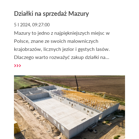
Działki na sprzedaż Mazury
5 I 2024, 09:27:00
Mazury to jedno z najpiękniejszych miejsc w
Polsce, znane ze swoich malowniczych
krajobrazów, licznych jezior i gęstych lasów.
Dlaczego warto rozważyć zakup działki na
Mazurach? To pytanie zadaje sobie wielu
potencjalnych nabywców. Mazury oferują nie
tylko bliskość natury, ale także unikalne możliwości
inwestycyjne. Kupno działki na Mazurach to
inwestycja w przyszłość, która może przynieść
wiele korzyści, zarówno pod kątem finansowym,
jak i rekreacyjnym.