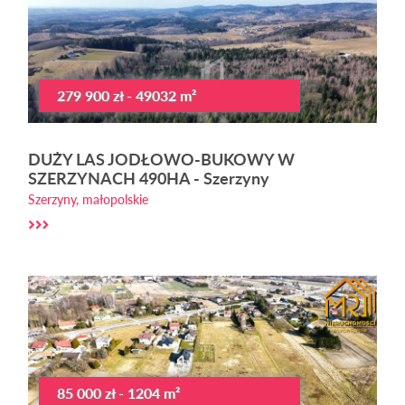
279 900 zł - 49032 m²
DUŻY LAS JODŁOWO-BUKOWY W
SZERZYNACH 490HA - Szerzyny
Szerzyny, małopolskie
85 000 zł - 1204 m²