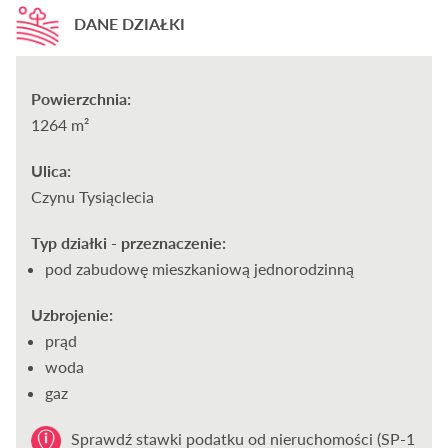
DANE DZIAŁKI
Powierzchnia:
1264 m²
Ulica:
Czynu Tysiąclecia
Typ działki - przeznaczenie:
pod zabudowę mieszkaniową jednorodzinną
Uzbrojenie:
prąd
woda
gaz
Sprawdź stawki podatku od nieruchomości (SP-1