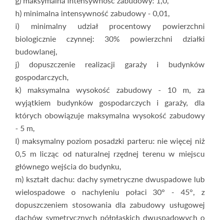
g) maksymalna intensywność zabudowy: 1,0,
h) minimalna intensywność zabudowy - 0,01,
i) minimalny udział procentowy powierzchni
biologicznie czynnej: 30% powierzchni działki
budowlanej,
j) dopuszczenie realizacji garaży i budynków
gospodarczych,
k) maksymalna wysokość zabudowy - 10 m, za
wyjątkiem budynków gospodarczych i garaży, dla
których obowiązuje maksymalna wysokość zabudowy
- 5 m,
l) maksymalny poziom posadzki parteru: nie więcej niż
0,5 m licząc od naturalnej rzędnej terenu w miejscu
głównego wejścia do budynku,
m) kształt dachu: dachy symetryczne dwuspadowe lub
wielospadowe o nachyleniu połaci 30° - 45°, z
dopuszczeniem stosowania dla zabudowy usługowej
dachów symetrycznych półpłaskich dwuspadowych o