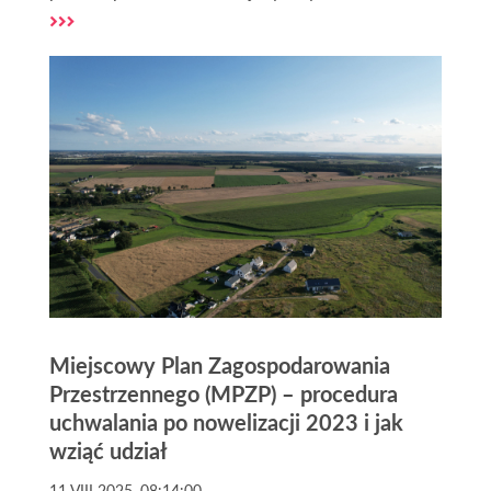
operatu szacunkowego może dokonać wyłącznie
rzeczoznawca majątkowy. Dla własnych potrzeb
można jednak spróbować oszacować przybliżoną
wartość swojej działki przy pomocy dostępnych
powszechnie narzędzi i informacji.
Miejscowy Plan Zagospodarowania
Przestrzennego (MPZP) – procedura
uchwalania po nowelizacji 2023 i jak
wziąć udział
11 VIII 2025, 08:14:00