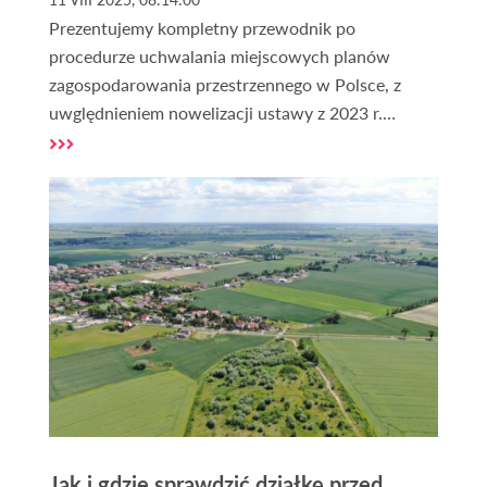
Prezentujemy kompletny przewodnik po
procedurze uchwalania miejscowych planów
zagospodarowania przestrzennego w Polsce, z
uwględnieniem nowelizacji ustawy z 2023 r.
Dowiedz się po krótce, jakie są etapy, terminy i w
którym momencie możesz zgłosić swoje uwagi,
dodatkowo dajemy praktyczne porady dla
właścicieli działek i inwestorów.
Jak i gdzie sprawdzić działkę przed