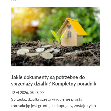
W tym artykule przeprowadzimy Cię krok po kroku
przez proces
odrolnienia
, wyjaśnimy, czym jest
trwałe wyłączenie z produkcji rolnej oraz co zrobić
w przypadku braku miejscowego planu
zagospodarowania.
Jakie dokumenty są potrzebne do
sprzedaży działki? Kompletny poradnik
12 VI 2026, 08:48:00
Sprzedaż działki często wydaje się prostą
transakcją: jest grunt, jest kupujący, zostaje tylko