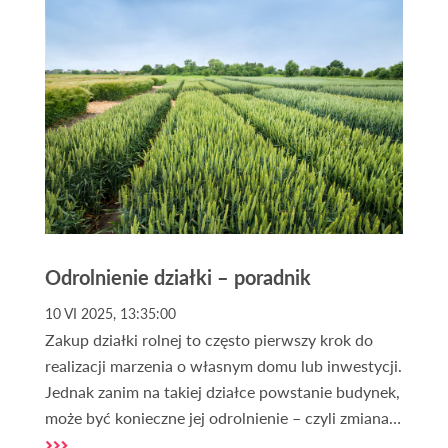
tylko bliskość natury, ale także unikalne możliwości
inwestycyjne. Kupno działki na Mazurach to
inwestycja w przyszłość, która może przynieść
wiele korzyści, zarówno pod kątem finansowym,
jak i rekreacyjnym.
Odrolnienie działki – poradnik
10 VI 2025, 13:35:00
Zakup działki rolnej to często pierwszy krok do
realizacji marzenia o własnym domu lub inwestycji.
Jednak zanim na takiej działce powstanie budynek,
może być konieczne jej odrolnienie – czyli zmiana
przeznaczenia gruntu z rolniczego na budowlany.