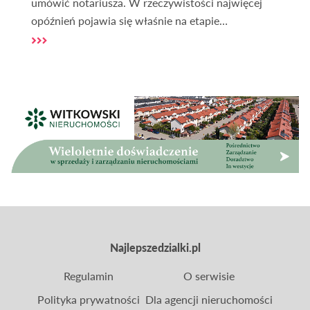
umówić notariusza. W rzeczywistości najwięcej
opóźnień pojawia się właśnie na etapie
dokumentów, gdy brakuje aktualnego wypisu z
rejestru gruntów, trzeba wyjaśnić zapisy w księdze
wieczystej albo sprawdzić, czy działka ma dostęp
do drogi publicznej. Zdarza się, że właściciel
dopiero przy finalizacji dowiaduje się, że potrzebne
będą dodatkowe zaświadczenia z urzędu, a wtedy
cała sprzedaż działki przesuwa się o kolejne dni lub
tygodnie.
Najlepszedzialki.pl
Regulamin
O serwisie
Polityka prywatności
Dla agencji nieruchomości