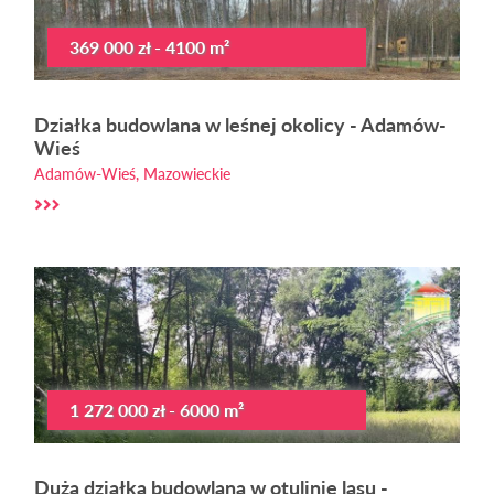
369 000 zł - 4100 m²
Działka budowlana w leśnej okolicy - Adamów-
Wieś
Adamów-Wieś, Mazowieckie
1 272 000 zł - 6000 m²
Duża działka budowlana w otulinie lasu -