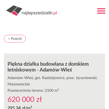
< Powrót
Piękna działka budowlana z domkiem
letniskowym - Adamów-Wieś
Adamów-Wieś
, gm. Radziejowice, pow. żyrardowski,
Mazowieckie
Powierzchnia terenu: 2100 m²
620 000 zł
295,24 zł/m²