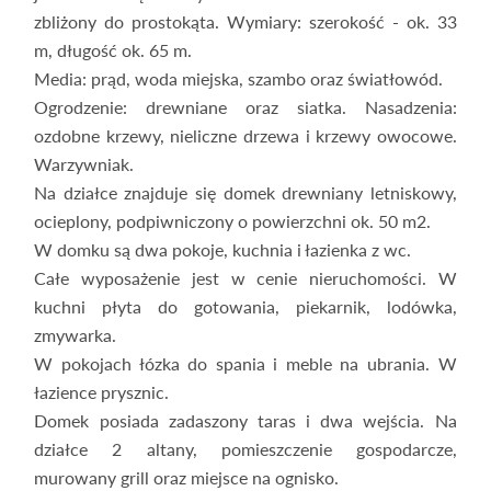
zbliżony do prostokąta. Wymiary: szerokość - ok. 33
m, długość ok. 65 m.
Media: prąd, woda miejska, szambo oraz światłowód.
Ogrodzenie: drewniane oraz siatka. Nasadzenia:
ozdobne krzewy, nieliczne drzewa i krzewy owocowe.
Warzywniak.
Na działce znajduje się domek drewniany letniskowy,
ocieplony, podpiwniczony o powierzchni ok. 50 m2.
W domku są dwa pokoje, kuchnia i łazienka z wc.
Całe wyposażenie jest w cenie nieruchomości. W
kuchni płyta do gotowania, piekarnik, lodówka,
zmywarka.
W pokojach łózka do spania i meble na ubrania. W
łazience prysznic.
Domek posiada zadaszony taras i dwa wejścia. Na
działce 2 altany, pomieszczenie gospodarcze,
murowany grill oraz miejsce na ognisko.