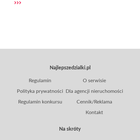
zniesienie opłat za dostęp do danych zawartych w
Rejestrze Cen Nieruchomości (RCN).
Najlepszedzialki.pl
Regulamin
O serwisie
Polityka prywatności
Dla agencji nieruchomości
Regulamin konkursu
Cennik/Reklama
Kontakt
Na skróty