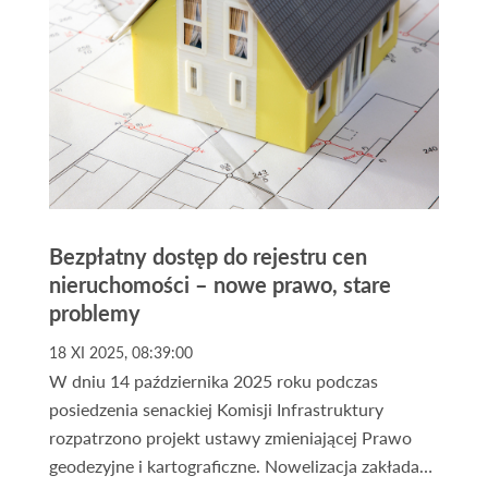
inwestycji publicznych i prywatnych, które mają
potencjał, by fundamentalnie odmienić jego
gospodarcze oblicze. Ta dychotomia tworzy
skomplikowany krajobraz inwestycyjny, często
spowity mgłą medialnego szumu i emocjonalnych
ocen.
Bezpłatny dostęp do rejestru cen
nieruchomości – nowe prawo, stare
problemy
18 XI 2025, 08:39:00
W dniu 14 października 2025 roku podczas
posiedzenia senackiej Komisji Infrastruktury
rozpatrzono projekt ustawy zmieniającej Prawo
geodezyjne i kartograficzne. Nowelizacja zakłada