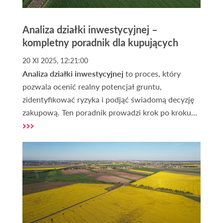
Analiza działki inwestycyjnej –
kompletny poradnik dla kupujących
20 XI 2025, 12:21:00
Analiza działki inwestycyjnej
to proces, który
pozwala ocenić realny potencjał gruntu,
zidentyfikować ryzyka i podjąć świadomą decyzję
zakupową. Ten poradnik prowadzi krok po kroku
przez najważniejsze aspekty techniczne, prawne i
rynkowe. Znajdziesz tu też praktyczną checklistę
oraz informacje, gdzie i jak zdobywać dane