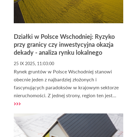
Działki w Polsce Wschodniej: Ryzyko
przy granicy czy inwestycyjna okazja
dekady - analiza rynku lokalnego
25 IX 2025, 11:03:00
Rynek gruntów w Polsce Wschodniej stanowi
obecnie jeden z najbardziej złożonych i
fascynujących paradoksów w krajowym sektorze
nieruchomości. Z jednej strony, region ten jest
postrzegany przez pryzmat podwyższonego ryzyka,
wynikającego z bezpośredniej bliskości wojny na
Ukrainie oraz incydentów na granicy z Białorusią.
Z drugiej jednak, staje się on areną
bezprecedensowych, wielomiliardowych