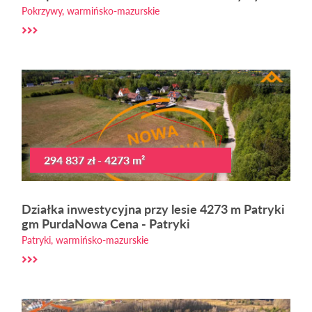
Pokrzywy, warmińsko-mazurskie
294 837 zł - 4273 m²
Działka inwestycyjna przy lesie 4273 m Patryki
gm PurdaNowa Cena - Patryki
Patryki, warmińsko-mazurskie