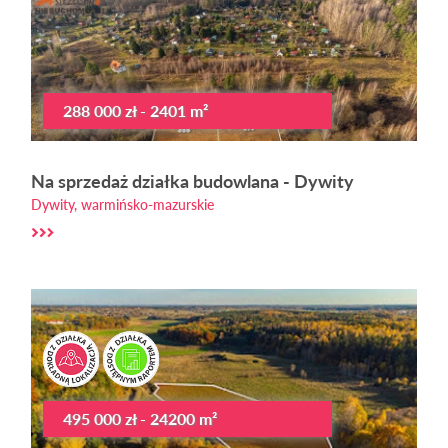
288 000 zł - 2401 m²
Na sprzedaż działka budowlana - Dywity
Dywity, warmińsko-mazurskie
495 000 zł - 24200 m²