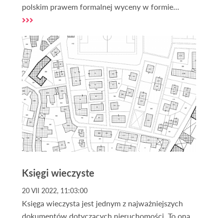
polskim prawem formalnej wyceny w formie
operatu szacunkowego może dokonać wyłącznie
rzeczoznawca majątkowy. Dla własnych potrzeb
można jednak spróbować oszacować przybliżoną
wartość swojej działki przy pomocy dostępnych
powszechnie narzędzi i informacji.
Księgi wieczyste
20 VII 2022, 11:03:00
Księga wieczysta jest jednym z najważniejszych
dokumentów dotyczących nieruchomości. To ona