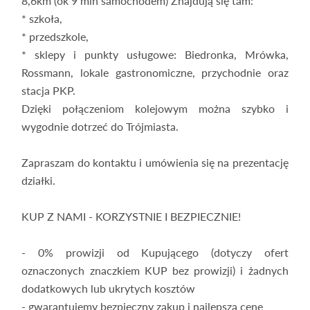
8,6km (ok 9 min samochodem) Znajdują się tam:
* szkoła,
* przedszkole,
* sklepy i punkty usługowe: Biedronka, Mrówka,
Rossmann, lokale gastronomiczne, przychodnie oraz
stacja PKP.
Dzięki połączeniom kolejowym można szybko i
wygodnie dotrzeć do Trójmiasta.
Zapraszam do kontaktu i umówienia się na prezentację
działki.
KUP Z NAMI - KORZYSTNIE I BEZPIECZNIE!
- 0% prowizji od Kupującego (dotyczy ofert
oznaczonych znaczkiem KUP bez prowizji) i żadnych
dodatkowych lub ukrytych kosztów
- gwarantujemy bezpieczny zakup i najlepszą cenę