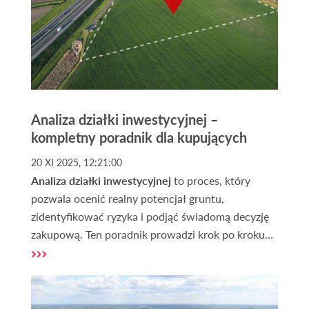
Analiza działki inwestycyjnej –
kompletny poradnik dla kupujących
20 XI 2025, 12:21:00
Analiza działki inwestycyjnej
to proces, który
pozwala ocenić realny potencjał gruntu,
zidentyfikować ryzyka i podjąć świadomą decyzję
zakupową. Ten poradnik prowadzi krok po kroku
przez najważniejsze aspekty techniczne, prawne i
rynkowe. Znajdziesz tu też praktyczną checklistę
oraz informacje, gdzie i jak zdobywać dane