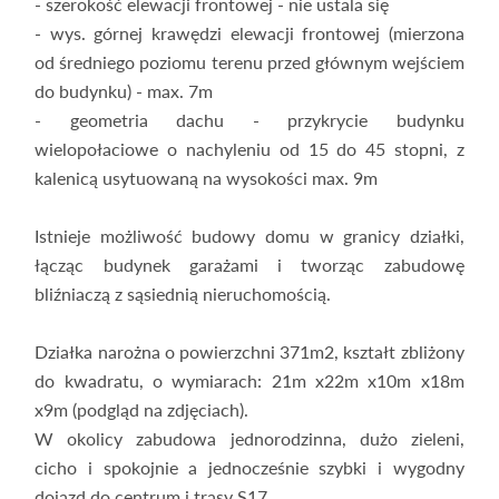
- szerokość elewacji frontowej - nie ustala się
- wys. górnej krawędzi elewacji frontowej (mierzona
od średniego poziomu terenu przed głównym wejściem
do budynku) - max. 7m
- geometria dachu - przykrycie budynku
wielopołaciowe o nachyleniu od 15 do 45 stopni, z
kalenicą usytuowaną na wysokości max. 9m
Istnieje możliwość budowy domu w granicy działki,
łącząc budynek garażami i tworząc zabudowę
bliźniaczą z sąsiednią nieruchomością.
Działka narożna o powierzchni 371m2, kształt zbliżony
do kwadratu, o wymiarach: 21m x22m x10m x18m
x9m (podgląd na zdjęciach).
W okolicy zabudowa jednorodzinna, dużo zieleni,
cicho i spokojnie a jednocześnie szybki i wygodny
dojazd do centrum i trasy S17.