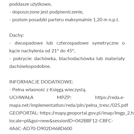
poddasze użytkowe,
- dopuszczone jest podpiwniczenie,
- poziom posadzki parteru maksymalnie 1,20 m n.p.t.
Dachy:
- dwuspadowe lub czterospadowe symetryczne o
kącie nachylenia od 21° do 45°,
- pokrycie: dachówka, blachodachówka lub materiały
dachówkopodobne.
INFORMACJE DODATKOWE:
- Pełna własność z Księgą wieczystą.
UCHWAŁA MPZP: https://reda.e-
mapa.net/implementation/reda/pln/pelna_tresc/025.pdf
GEOPORTAL: https://mapy.geoportal.gov.pl/imap/Imgp_2.h
locale=pl&gui=new&sessionID=042BBF12-CBFC-
4A6C-AD70-D902D468D600