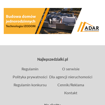
skuteczne zabezpieczenie kapitału. Czy aktualna
niepewna sytuacja geopolityczna wpływa na
opłacalność zakupu ziemi w Polsce? Czy i dlaczego
wciąż warto interesować się tym segmentem
rynku?
Najlepszedzialki.pl
Regulamin
O serwisie
Polityka prywatności
Dla agencji nieruchomości
Regulamin konkursu
Cennik/Reklama
Kontakt