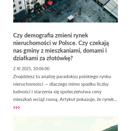
Czy demografia zmieni rynek
nieruchomości w Polsce. Czy czekają
nas gminy z mieszkaniami, domami i
działkami za złotówkę?
2 XI 2025, 10:06:00
Znajdziesz tu analizę paradoksu polskiego rynku
nieruchomości — dlaczego mimo spadku liczby
ludności i starzenia się społeczeństwa ceny
mieszkań wciąż rosną. Artykuł pokazuje, że rynek
nie zmierza ani do krachu, ani do niekończącej się
hossy, lecz do głębokiej polaryzacji. Dowiesz się,
jak demografia, lokalizacja i standard
nieruchomości będą decydować o przyszłej