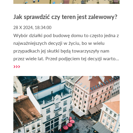
Jak sprawdzić czy teren jest zalewowy?
28 X 2024, 18:34:00
Wybór działki pod budowę domu to często jedna z
najważniejszych decyzji w życiu, bo w wielu
przypadkach jej skutki będą towarzyszyły nam
przez wiele lat. Przed podjęciem tej decyzji warto
jednak zweryfikować położenie działki, m.in. pod
kątem zagrożeń związanych z powodzią. W Polsce
grunty narażone na niebezpieczeństwo powodzi
nie są rzadkością, dlatego przy zakupie działki takie
zagrożenie trzeba mieć na uwadze.