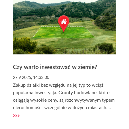
wartości mieszkań i które regiony Polski zyskają, a
które mogą stracić.
Czy warto inwestować w ziemię?
27 V 2025, 14:33:00
Zakup działki bez względu na jej typ to wciąż
popularna inwestycja. Grunty budowlane, które
osiągają wysokie ceny, są rozchwytywanym typem
nieruchomości szczególnie w dużych miastach.
Obecnie większość Polaków uważa zakup gruntu
za bezpieczną i rentowną inwestycję oraz