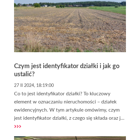
wynagrodzenia za bezumowne korzystanie z
nieruchomości i ustanowienia odpłatnej
służebności przesyłu.
Czym jest identyfikator działki i jak go
ustalić?
27 II 2024, 18:19:00
Co to jest identyfikator działki? To kluczowy
element w oznaczaniu nieruchomości – działek
ewidencyjnych. W tym artykule omówimy, czym
jest identyfikator działki, z czego się składa oraz jak
go można ustalić za pomocą interaktywnej geo
mapy dostępnej na naszej stronie.