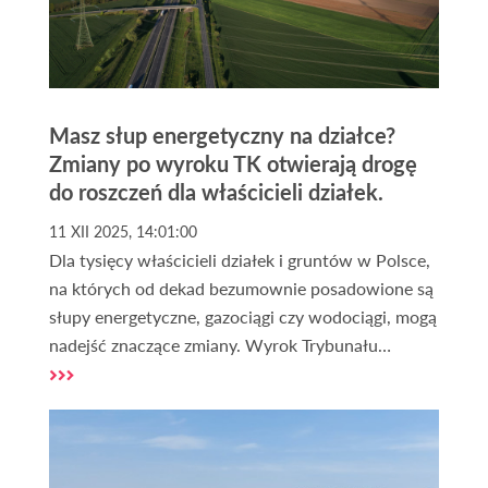
Masz słup energetyczny na działce?
Zmiany po wyroku TK otwierają drogę
do roszczeń dla właścicieli działek.
11 XII 2025, 14:01:00
Dla tysięcy właścicieli działek i gruntów w Polsce,
na których od dekad bezumownie posadowione są
słupy energetyczne, gazociągi czy wodociągi, mogą
nadejść znaczące zmiany. Wyrok Trybunału
Konstytucyjnego z 2 grudnia 2025 r. (sygn. P
10/16) może radykalnie zmienić dotychczasową
interpretację prawa w sporach z
przedsiębiorstwami przesyłowymi. To orzeczenie
otwiera szeroko drzwi do uzyskania